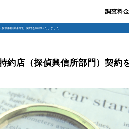
調査料
店（探偵興信所部門）契約を締結いたしました。
特約店（探偵興信所部門）契約