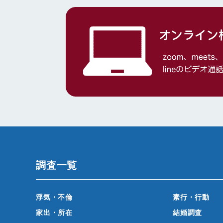
調査一覧
浮気・不倫
素行・行動
家出・所在
結婚調査