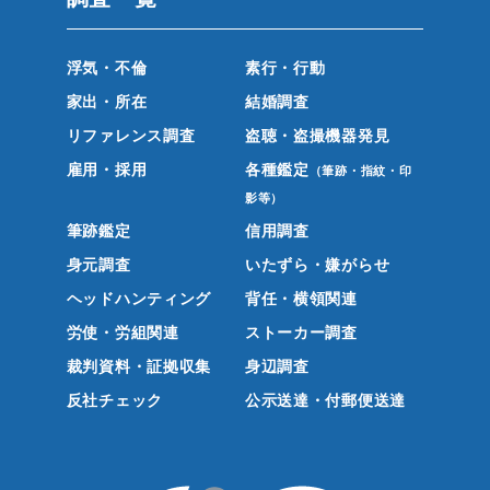
浮気・不倫
素行・行動
家出・所在
結婚調査
リファレンス調査
盗聴・盗撮機器発見
雇用・採用
各種鑑定
（筆跡・指紋・印
影等）
筆跡鑑定
信用調査
身元調査
いたずら・嫌がらせ
ヘッドハンティング
背任・横領関連
労使・労組関連
ストーカー調査
裁判資料・証拠収集
身辺調査
反社チェック
公示送達・付郵便送達