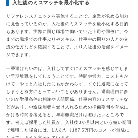
入社後のミスマッチを最小化する
リファレンスチェックを実施することで、企業が求める能力
に見合っているのか、入社後のミスマッチを最小化する目的
もあります。実際に同じ職場で働いていた上司や同僚に、今
までの職場での仕事ぶりやスキル、仕事中の周りの人との交
流の仕方などを確認することで、より入社後の活躍をイメー
ジできます。
一番避けたいのは、入社してすぐにミスマッチを感じてしま
い早期離職をしてしまうことです。時間や労力、コストもか
けて、やっと入社したにもかかわらず、すぐに退職になって
しまうと双方にとっていいことがありません。退職理由に多
いのが労働条件の相違や人間関係、仕事内容のミスマッチな
どがあり、中途採用者を受け入れるための準備期間や育成に
かける時間を考えると、早期離職だけは避けたいところで
す。例えば採用した社員が、入社後3か月以内という短い期間
で離職した場合には、1人あたり187.5万円のコストが無駄に
なってしまうと言われています。