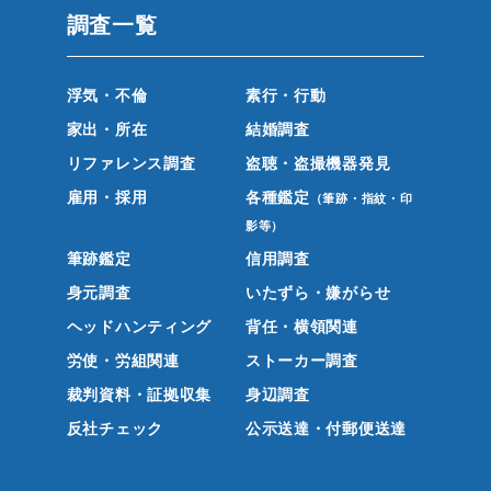
調査一覧
浮気・不倫
素行・行動
家出・所在
結婚調査
リファレンス調査
盗聴・盗撮機器発見
雇用・採用
各種鑑定
（筆跡・指紋・印
影等）
筆跡鑑定
信用調査
身元調査
いたずら・嫌がらせ
ヘッドハンティング
背任・横領関連
労使・労組関連
ストーカー調査
裁判資料・証拠収集
身辺調査
反社チェック
公示送達・付郵便送達