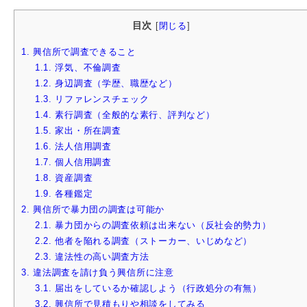
目次
[
閉じる
]
1.
興信所で調査できること
1.1.
浮気、不倫調査
1.2.
身辺調査（学歴、職歴など）
1.3.
リファレンスチェック
1.4.
素行調査（全般的な素行、評判など）
1.5.
家出・所在調査
1.6.
法人信用調査
1.7.
個人信用調査
1.8.
資産調査
1.9.
各種鑑定
2.
興信所で暴力団の調査は可能か
2.1.
暴力団からの調査依頼は出来ない（反社会的勢力）
2.2.
他者を陥れる調査（ストーカー、いじめなど）
2.3.
違法性の高い調査方法
3.
違法調査を請け負う興信所に注意
3.1.
届出をしているか確認しよう（行政処分の有無）
3.2.
興信所で見積もりや相談をしてみる