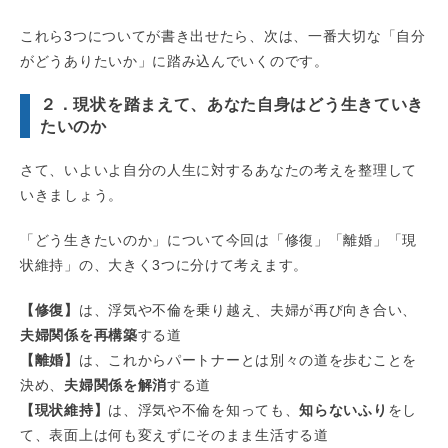
これら3つについてが書き出せたら、次は、一番大切な「自分
がどうありたいか」に踏み込んでいくのです。
２．現状を踏まえて、あなた自身はどう生きていき
たいのか
さて、いよいよ自分の人生に対するあなたの考えを整理して
いきましょう。
「どう生きたいのか」について今回は「修復」「離婚」「現
状維持」の、大きく3つに分けて考えます。
【修復】
は、浮気や不倫を乗り越え、夫婦が再び向き合い、
夫婦関係を再構築
する道
【離婚】
は、これからパートナーとは別々の道を歩むことを
決め、
夫婦関係を解消
する道
【現状維持】
は、浮気や不倫を知っても、
知らないふり
をし
て、表面上は何も変えずにそのまま生活する道