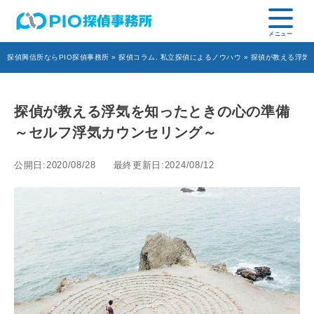
探偵興信所ならPIO探偵事務所
»
探偵コラム
,
私立探偵によるノウハウ
» 探偵が教える浮気
探偵が教える浮気を知ったときの心の準備
～セルフ浮気カウンセリング～
公開日:2020/08/28
最終更新日:2024/08/12