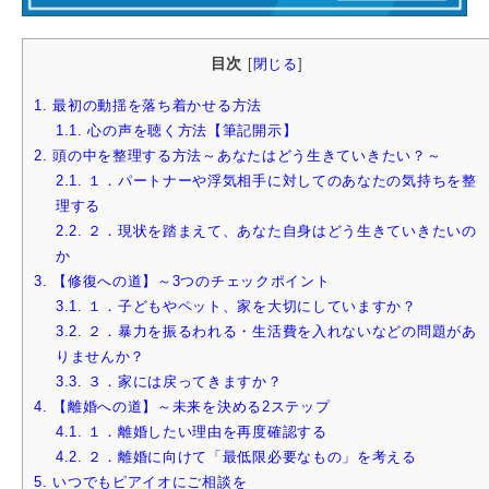
目次
[
閉じる
]
1.
最初の動揺を落ち着かせる方法
1.1.
心の声を聴く方法【筆記開示】
2.
頭の中を整理する方法～あなたはどう生きていきたい？～
2.1.
１．パートナーや浮気相手に対してのあなたの気持ちを整
理する
2.2.
２．現状を踏まえて、あなた自身はどう生きていきたいの
か
3.
【修復への道】～3つのチェックポイント
3.1.
１．子どもやペット、家を大切にしていますか？
3.2.
２．暴力を振るわれる・生活費を入れないなどの問題があ
りませんか？
3.3.
３．家には戻ってきますか？
4.
【離婚への道】～未来を決める2ステップ
4.1.
１．離婚したい理由を再度確認する
4.2.
２．離婚に向けて「最低限必要なもの」を考える
5.
いつでもピアイオにご相談を