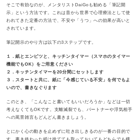
そこで有効なのが、メンタリストDaiGoも勧める「筆記開
示」という方法です。これは昔から世界で心理療法として使
われてきた定番の方法で、不安や「うつ」への効果が高いと
されています。
筆記開示のやり方は以下の3ステップです。
１．紙とエンピツと、キッチンタイマー（スマホのタイマー
機能でもOK）をご用意ください
２．キッチンタイマーを20分間にセットします
３．スタートと共に、紙に「今感じている不安」を何でもよ
いので、書きなぐります
このとき、「こんなこと書いてもいいだろうか」などは一切
考えなくてもOKです。支離滅裂でも、パートナーや浮気相手
への罵詈雑言もどんどん書きましょう。
とにかく心の動きを止めずに吐き出しきるのが一番の目的で
す。書き終わった紙は捨てても取っておいてもどちらでも構