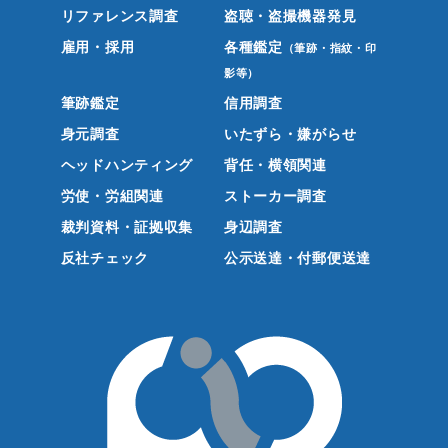
リファレンス調査
盗聴・盗撮機器発見
雇用・採用
各種鑑定
（筆跡・指紋・印
影等）
筆跡鑑定
信用調査
身元調査
いたずら・嫌がらせ
ヘッドハンティング
背任・横領関連
労使・労組関連
ストーカー調査
裁判資料・証拠収集
身辺調査
反社チェック
公示送達・付郵便送達