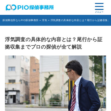
探偵興信所ならPIO探偵事務所
»
浮気
» 浮気調査の具体的な内容とは？尾行から証拠収集ま
浮気調査の具体的な内容とは？尾行から証
拠収集までプロの探偵が全て解説