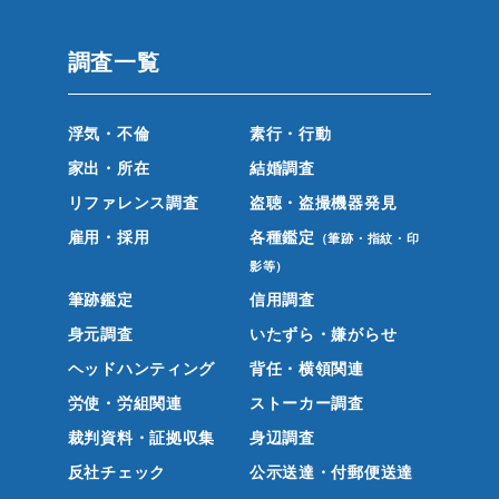
調査一覧
浮気・不倫
素行・行動
家出・所在
結婚調査
リファレンス調査
盗聴・盗撮機器発見
雇用・採用
各種鑑定
（筆跡・指紋・印
影等）
筆跡鑑定
信用調査
身元調査
いたずら・嫌がらせ
ヘッドハンティング
背任・横領関連
労使・労組関連
ストーカー調査
裁判資料・証拠収集
身辺調査
反社チェック
公示送達・付郵便送達