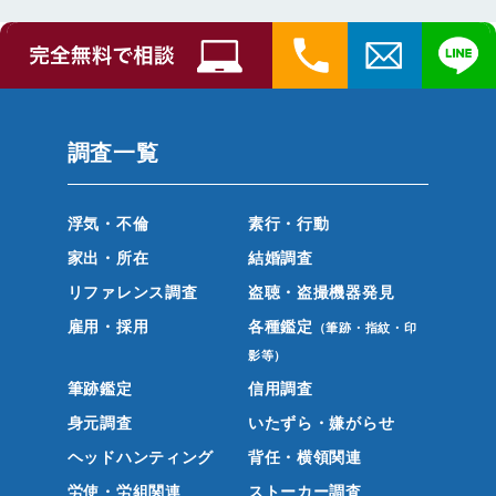
調査一覧
浮気・不倫
素行・行動
家出・所在
結婚調査
リファレンス調査
盗聴・盗撮機器発見
雇用・採用
各種鑑定
（筆跡・指紋・印
影等）
筆跡鑑定
信用調査
身元調査
いたずら・嫌がらせ
ヘッドハンティング
背任・横領関連
労使・労組関連
ストーカー調査