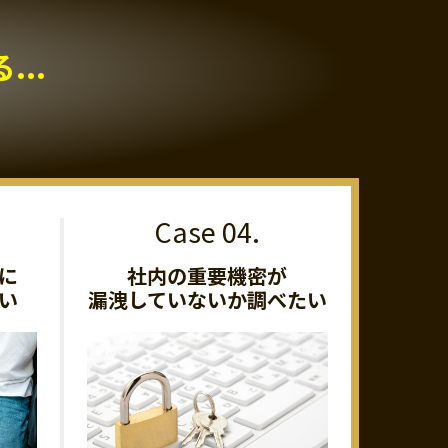
..
に
社内の重要機密が
い
漏洩していないか調べたい