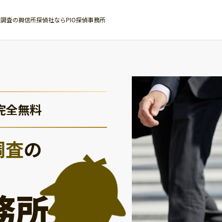
調査の興信所探偵社ならPIO探偵事務所
完全無料
調査
の
務所