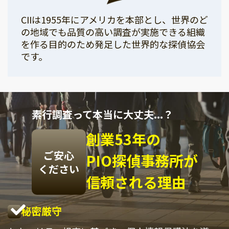
CIIは1955年にアメリカを本部とし、世界のど
の地域でも品質の高い調査が実施できる組織
を作る目的のため発足した世界的な探偵協会
です。
素行調査って本当に大丈夫...？
創業53年の
ご安心
PIO探偵事務所が
ください
信頼される理由
秘密厳守