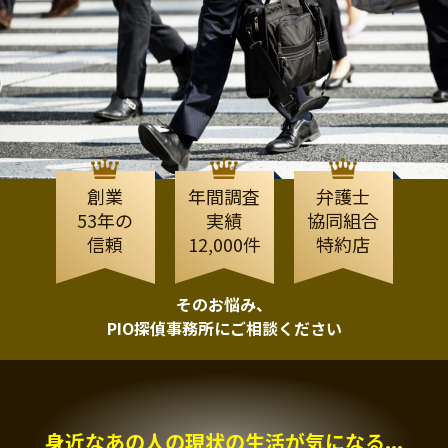
創業
年間調査
弁護士
53年の
実績
協同組合
信頼
12,000件
特約店
そのお悩み、
PIO探偵事務所にご相談ください
身近なあの人の現状の生活が気になる...