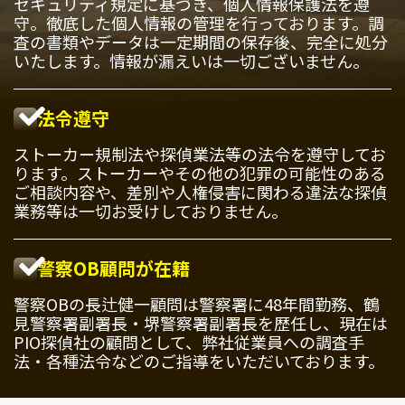
セキュリティ規定に基づき、個人情報保護法を遵
守。徹底した個人情報の管理を行っております。調
査の書類やデータは一定期間の保存後、完全に処分
いたします。情報が漏えいは一切ございません。
法令遵守
ストーカー規制法や探偵業法等の法令を遵守してお
ります。ストーカーやその他の犯罪の可能性のある
ご相談内容や、差別や人権侵害に関わる違法な探偵
業務等は一切お受けしておりません。
警察OB顧問が在籍
警察OBの長辻健一顧問は警察署に48年間勤務、鶴
見警察署副署長・堺警察署副署長を歴任し、現在は
PIO探偵社の顧問として、弊社従業員への調査手
法・各種法令などのご指導をいただいております。