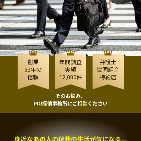
創業
年間調査
弁護士
53年の
実績
協同組合
信頼
12,000件
特約店
そのお悩み、
PIO探偵事務所にご相談ください
身近なあの人の現状の生活が気になる...