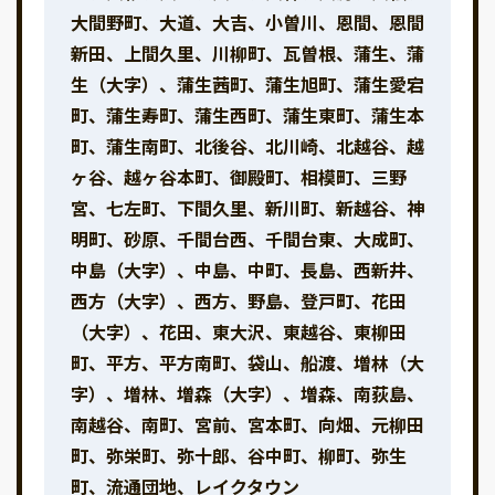
大間野町、大道、大吉、小曽川、恩間、恩間
新田、上間久里、川柳町、瓦曽根、蒲生、蒲
生（大字）、蒲生茜町、蒲生旭町、蒲生愛宕
町、蒲生寿町、蒲生西町、蒲生東町、蒲生本
町、蒲生南町、北後谷、北川崎、北越谷、越
ヶ谷、越ヶ谷本町、御殿町、相模町、三野
宮、七左町、下間久里、新川町、新越谷、神
明町、砂原、千間台西、千間台東、大成町、
中島（大字）、中島、中町、長島、西新井、
西方（大字）、西方、野島、登戸町、花田
（大字）、花田、東大沢、東越谷、東柳田
町、平方、平方南町、袋山、船渡、増林（大
字）、増林、増森（大字）、増森、南荻島、
南越谷、南町、宮前、宮本町、向畑、元柳田
町、弥栄町、弥十郎、谷中町、柳町、弥生
町、流通団地、レイクタウン