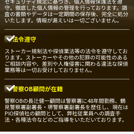
セキュリティ規定に基づき、個人情報保護法を遵
守。徹底した個人情報の管理を行っております。調
査の書類やデータは一定期間の保存後、完全に処分
いたします。情報が漏えいは一切ございません。
法令遵守
ストーカー規制法や探偵業法等の法令を遵守してお
ります。ストーカーやその他の犯罪の可能性のある
ご相談内容や、差別や人権侵害に関わる違法な探偵
業務等は一切お受けしておりません。
警察OB顧問が在籍
警察OBの長辻健一顧問は警察署に48年間勤務、鶴
見警察署副署長・堺警察署副署長を歴任し、現在は
PIO探偵社の顧問として、弊社従業員への調査手
法・各種法令などのご指導をいただいております。