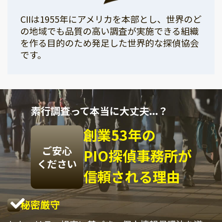
CIIは1955年にアメリカを本部とし、世界のど
の地域でも品質の高い調査が実施できる組織
を作る目的のため発足した世界的な探偵協会
です。
素行調査って本当に大丈夫...？
創業53年の
ご安心
PIO探偵事務所が
ください
信頼される理由
秘密厳守