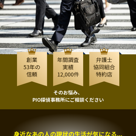
創業
年間調査
弁護士
53年の
実績
協同組合
信頼
12,000件
特約店
そのお悩み、
PIO探偵事務所にご相談ください
身近なあの人の現状の生活が気になる...