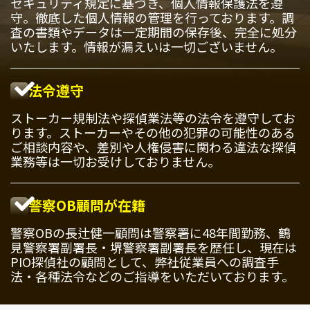
セキュリティ規定に基づき、個人情報保護法を遵
守。徹底した個人情報の管理を行っております。調
査の書類やデータは一定期間の保存後、完全に処分
いたします。情報が漏えいは一切ございません。
法令遵守
ストーカー規制法や探偵業法等の法令を遵守してお
ります。ストーカーやその他の犯罪の可能性のある
ご相談内容や、差別や人権侵害に関わる違法な探偵
業務等は一切お受けしておりません。
警察OB顧問が在籍
警察OBの長辻健一顧問は警察署に48年間勤務、鶴
見警察署副署長・堺警察署副署長を歴任し、現在は
PIO探偵社の顧問として、弊社従業員への調査手
法・各種法令などのご指導をいただいております。