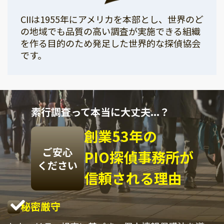
CIIは1955年にアメリカを本部とし、世界のど
の地域でも品質の高い調査が実施できる組織
を作る目的のため発足した世界的な探偵協会
です。
素行調査って本当に大丈夫...？
創業53年の
ご安心
PIO探偵事務所が
ください
信頼される理由
秘密厳守