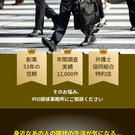
創業
年間調査
弁護士
53年の
実績
協同組合
信頼
12,000件
特約店
そのお悩み、
PIO探偵事務所にご相談ください
身近なあの人の現状の生活が気になる...