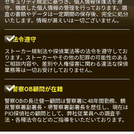
セキュリティ規定に基づき、個人情報保護法を遵
守。徹底した個人情報の管理を行っております。調
査の書類やデータは一定期間の保存後、完全に処分
いたします。情報が漏えいは一切ございません。
法令遵守
ストーカー規制法や探偵業法等の法令を遵守してお
ります。ストーカーやその他の犯罪の可能性のある
ご相談内容や、差別や人権侵害に関わる違法な探偵
業務等は一切お受けしておりません。
警察OB顧問が在籍
警察OBの長辻健一顧問は警察署に48年間勤務、鶴
見警察署副署長・堺警察署副署長を歴任し、現在は
PIO探偵社の顧問として、弊社従業員への調査手
法・各種法令などのご指導をいただいております。