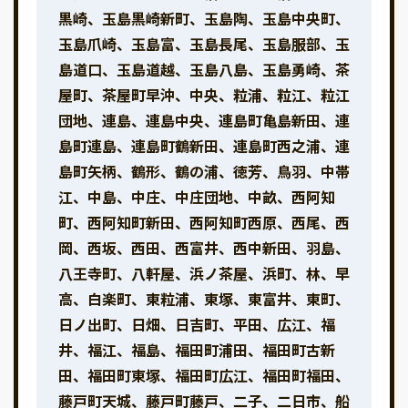
黒崎、玉島黒崎新町、玉島陶、玉島中央町、
玉島爪崎、玉島富、玉島長尾、玉島服部、玉
島道口、玉島道越、玉島八島、玉島勇崎、茶
屋町、茶屋町早沖、中央、粒浦、粒江、粒江
団地、連島、連島中央、連島町亀島新田、連
島町連島、連島町鶴新田、連島町西之浦、連
島町矢柄、鶴形、鶴の浦、徳芳、鳥羽、中帯
江、中島、中庄、中庄団地、中畝、西阿知
町、西阿知町新田、西阿知町西原、西尾、西
岡、西坂、西田、西富井、西中新田、羽島、
八王寺町、八軒屋、浜ノ茶屋、浜町、林、早
高、白楽町、東粒浦、東塚、東富井、東町、
日ノ出町、日畑、日吉町、平田、広江、福
井、福江、福島、福田町浦田、福田町古新
田、福田町東塚、福田町広江、福田町福田、
藤戸町天城、藤戸町藤戸、二子、二日市、船