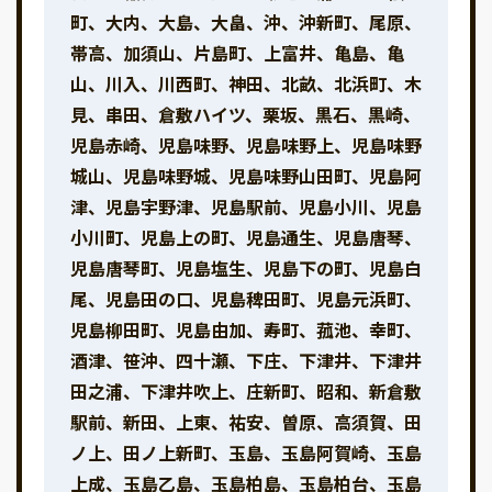
町、大内、大島、大畠、沖、沖新町、尾原、
帯高、加須山、片島町、上富井、亀島、亀
山、川入、川西町、神田、北畝、北浜町、木
見、串田、倉敷ハイツ、栗坂、黒石、黒崎、
児島赤崎、児島味野、児島味野上、児島味野
城山、児島味野城、児島味野山田町、児島阿
津、児島宇野津、児島駅前、児島小川、児島
小川町、児島上の町、児島通生、児島唐琴、
児島唐琴町、児島塩生、児島下の町、児島白
尾、児島田の口、児島稗田町、児島元浜町、
児島柳田町、児島由加、寿町、菰池、幸町、
酒津、笹沖、四十瀬、下庄、下津井、下津井
田之浦、下津井吹上、庄新町、昭和、新倉敷
駅前、新田、上東、祐安、曽原、高須賀、田
ノ上、田ノ上新町、玉島、玉島阿賀崎、玉島
上成、玉島乙島、玉島柏島、玉島柏台、玉島