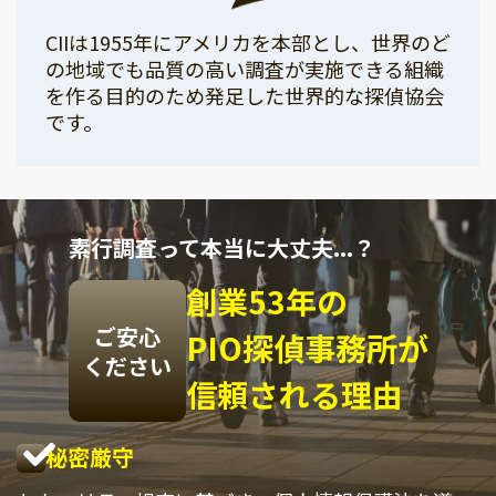
CIIは1955年にアメリカを本部とし、世界のど
の地域でも品質の高い調査が実施できる組織
を作る目的のため発足した世界的な探偵協会
です。
素行調査って本当に大丈夫...？
創業53年の
ご安心
PIO探偵事務所が
ください
信頼される理由
秘密厳守