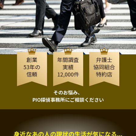
創業
年間調査
弁護士
53年の
実績
協同組合
信頼
12,000件
特約店
そのお悩み、
PIO探偵事務所にご相談ください
身近なあの人の現状の生活が気になる...