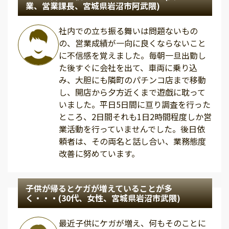
業、営業課長、宮城県岩沼市阿武隈)
社内での立ち振る舞いは問題ないもの
の、営業成績が一向に良くならないこと
に不信感を覚えました。毎朝一旦出勤し
た後すぐに会社を出て、車両に乗り込
み、大胆にも隣町のパチンコ店まで移動
し、開店から夕方近くまで遊戯に耽って
いました。平日5日間に亘り調査を行った
ところ、2日間それも1日2時間程度しか営
業活動を行っていませんでした。後日依
頼者は、その両名と話し合い、業務態度
改善に努めています。
子供が帰るとケガが増えていることが多
く・・・(30代、女性、宮城県岩沼市武隈)
最近子供にケガが増え、何もそのことに