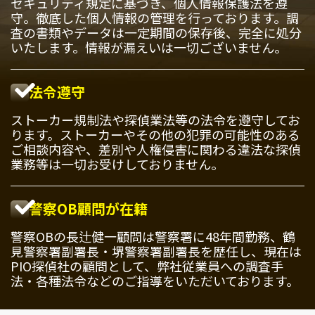
セキュリティ規定に基づき、個人情報保護法を遵
守。徹底した個人情報の管理を行っております。調
査の書類やデータは一定期間の保存後、完全に処分
いたします。情報が漏えいは一切ございません。
法令遵守
ストーカー規制法や探偵業法等の法令を遵守してお
ります。ストーカーやその他の犯罪の可能性のある
ご相談内容や、差別や人権侵害に関わる違法な探偵
業務等は一切お受けしておりません。
警察OB顧問が在籍
警察OBの長辻健一顧問は警察署に48年間勤務、鶴
見警察署副署長・堺警察署副署長を歴任し、現在は
PIO探偵社の顧問として、弊社従業員への調査手
法・各種法令などのご指導をいただいております。