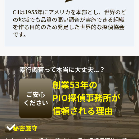
CIIは1955年にアメリカを本部とし、世界のど
の地域でも品質の高い調査が実施できる組織
を作る目的のため発足した世界的な探偵協会
です。
素行調査って本当に大丈夫...？
創業53年の
ご安心
PIO探偵事務所が
ください
信頼される理由
秘密厳守