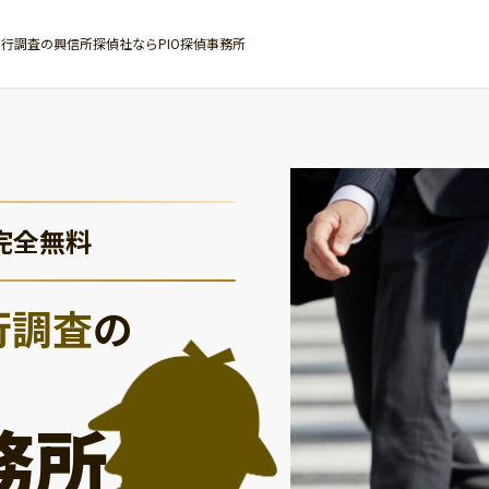
行調査の興信所探偵社ならPIO探偵事務所
完全無料
行調査
の
務所