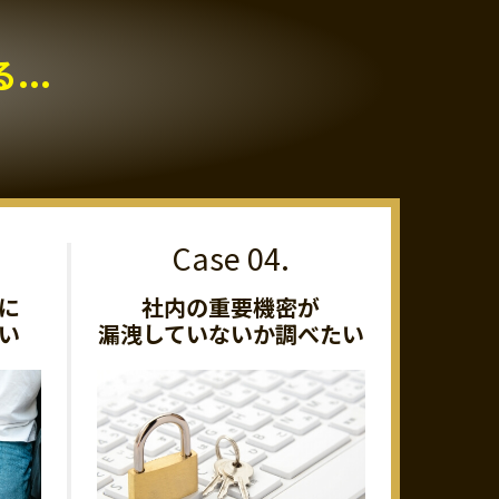
..
に
社内の重要機密が
い
漏洩していないか調べたい