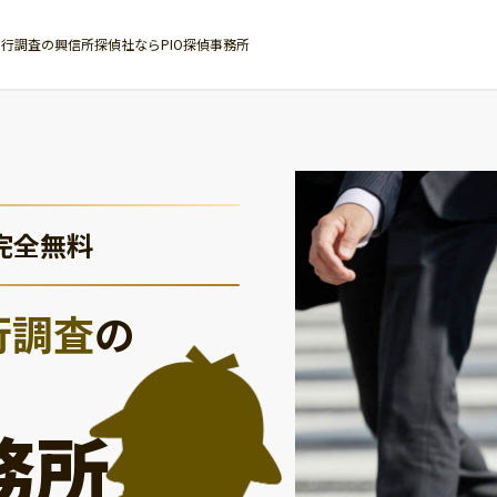
行調査の興信所探偵社ならPIO探偵事務所
完全無料
行調査
の
務所