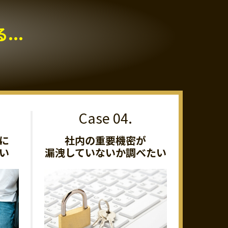
..
に
社内の重要機密が
い
漏洩していないか調べたい