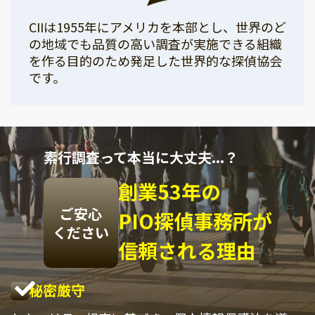
CIIは1955年にアメリカを本部とし、世界のど
の地域でも品質の高い調査が実施できる組織
を作る目的のため発足した世界的な探偵協会
です。
素行調査って本当に大丈夫...？
創業53年の
ご安心
PIO探偵事務所が
ください
信頼される理由
秘密厳守