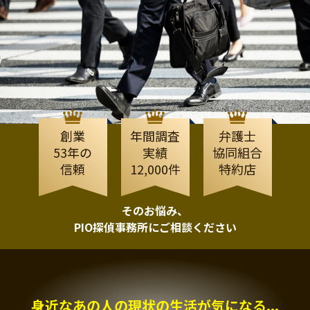
創業
年間調査
弁護士
53年の
実績
協同組合
信頼
12,000件
特約店
そのお悩み、
PIO探偵事務所にご相談ください
身近なあの人の現状の生活が気になる...