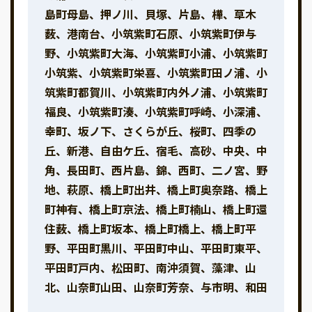
島町母島、押ノ川、貝塚、片島、樺、草木
薮、港南台、小筑紫町石原、小筑紫町伊与
野、小筑紫町大海、小筑紫町小浦、小筑紫町
小筑紫、小筑紫町栄喜、小筑紫町田ノ浦、小
筑紫町都賀川、小筑紫町内外ノ浦、小筑紫町
福良、小筑紫町湊、小筑紫町呼崎、小深浦、
幸町、坂ノ下、さくらが丘、桜町、四季の
丘、新港、自由ケ丘、宿毛、高砂、中央、中
角、長田町、西片島、錦、西町、二ノ宮、野
地、萩原、橋上町出井、橋上町奥奈路、橋上
町神有、橋上町京法、橋上町楠山、橋上町還
住薮、橋上町坂本、橋上町橋上、橋上町平
野、平田町黒川、平田町中山、平田町東平、
平田町戸内、松田町、南沖須賀、藻津、山
北、山奈町山田、山奈町芳奈、与市明、和田