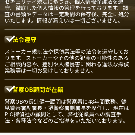
セキュリティ規定に基づき、個人情報保護法を遵
守。徹底した個人情報の管理を行っております。調
査の書類やデータは一定期間の保存後、完全に処分
いたします。情報が漏えいは一切ございません。
法令遵守
ストーカー規制法や探偵業法等の法令を遵守してお
ります。ストーカーやその他の犯罪の可能性のある
ご相談内容や、差別や人権侵害に関わる違法な探偵
業務等は一切お受けしておりません。
警察OB顧問が在籍
警察OBの長辻健一顧問は警察署に48年間勤務、鶴
見警察署副署長・堺警察署副署長を歴任し、現在は
PIO探偵社の顧問として、弊社従業員への調査手
法・各種法令などのご指導をいただいております。