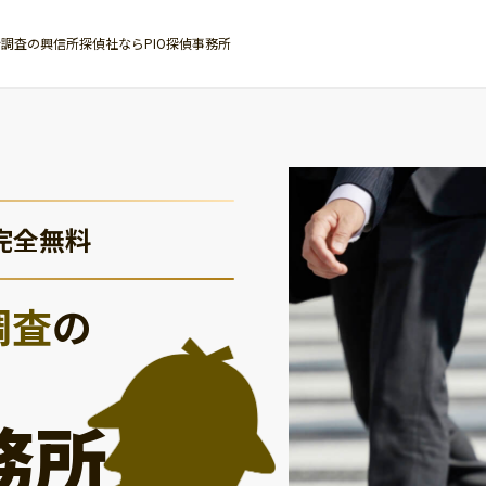
調査の興信所探偵社ならPIO探偵事務所
完全無料
調査
の
務所