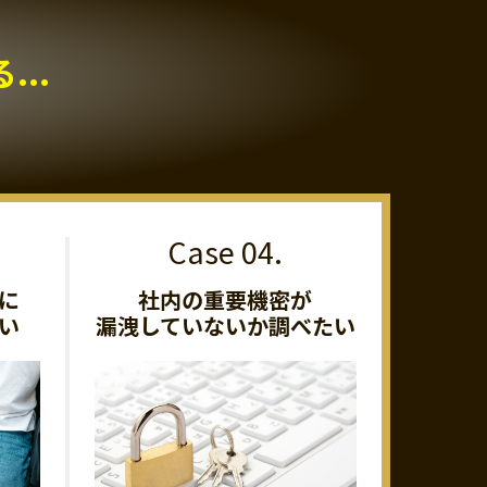
..
に
社内の重要機密が
い
漏洩していないか調べたい