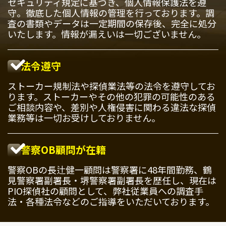
セキュリティ規定に基づき、個人情報保護法を遵
守。徹底した個人情報の管理を行っております。調
査の書類やデータは一定期間の保存後、完全に処分
いたします。情報が漏えいは一切ございません。
法令遵守
ストーカー規制法や探偵業法等の法令を遵守してお
ります。ストーカーやその他の犯罪の可能性のある
ご相談内容や、差別や人権侵害に関わる違法な探偵
業務等は一切お受けしておりません。
警察OB顧問が在籍
警察OBの長辻健一顧問は警察署に48年間勤務、鶴
見警察署副署長・堺警察署副署長を歴任し、現在は
PIO探偵社の顧問として、弊社従業員への調査手
法・各種法令などのご指導をいただいております。