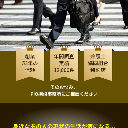
創業
年間調査
弁護士
53年の
実績
協同組合
信頼
12,000件
特約店
そのお悩み、
PIO探偵事務所にご相談ください
身近なあの人の現状の生活が気になる...