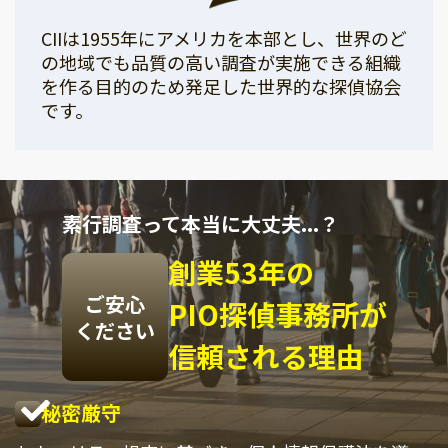
CIIは1955年にアメリカを本部とし、世界のど
の地域でも品質の高い調査が実施できる組織
を作る目的のため発足した世界的な探偵協会
です。
素行調査って本当に大丈夫...？
創業53年の
ご安心
PIO探偵事務所が
ください
信頼される理由
秘密厳守