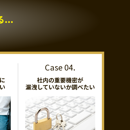
..
に
社内の重要機密が
い
漏洩していないか調べたい