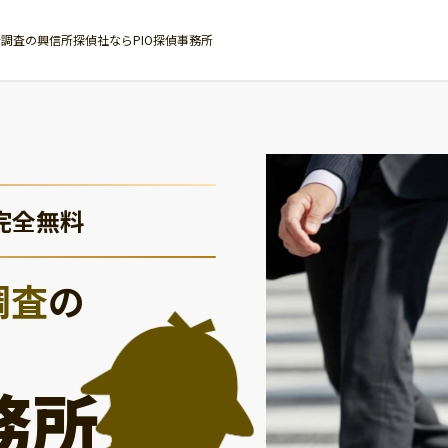
調査の興信所探偵社ならPIO探偵事務所
完全無料
調査
の
務所