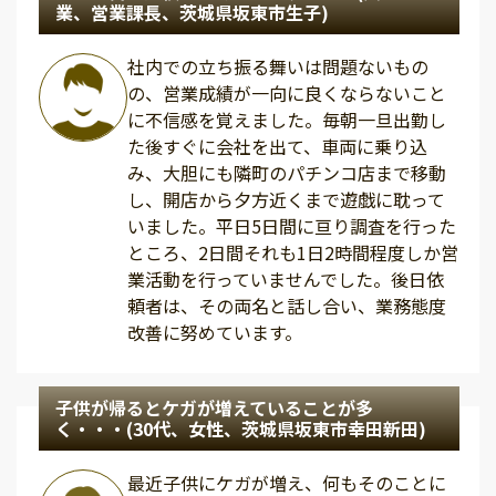
業、営業課長、茨城県坂東市生子)
社内での立ち振る舞いは問題ないもの
の、営業成績が一向に良くならないこと
に不信感を覚えました。毎朝一旦出勤し
た後すぐに会社を出て、車両に乗り込
み、大胆にも隣町のパチンコ店まで移動
し、開店から夕方近くまで遊戯に耽って
いました。平日5日間に亘り調査を行った
ところ、2日間それも1日2時間程度しか営
業活動を行っていませんでした。後日依
頼者は、その両名と話し合い、業務態度
改善に努めています。
子供が帰るとケガが増えていることが多
く・・・(30代、女性、茨城県坂東市幸田新田)
最近子供にケガが増え、何もそのことに