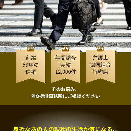
創業
年間調査
弁護士
53年の
実績
協同組合
信頼
12,000件
特約店
そのお悩み、
PIO探偵事務所にご相談ください
身近なあの人の現状の生活が気になる...