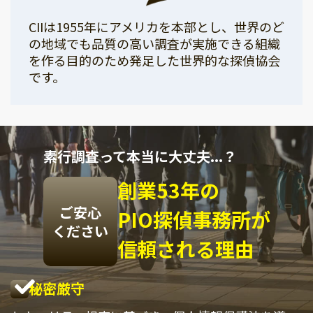
CIIは1955年にアメリカを本部とし、世界のど
の地域でも品質の高い調査が実施できる組織
を作る目的のため発足した世界的な探偵協会
です。
素行調査って本当に大丈夫...？
創業53年の
ご安心
PIO探偵事務所が
ください
信頼される理由
秘密厳守