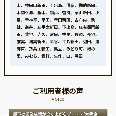
山、神田山新田、上出島、借宿、勘助新田、
木間ケ瀬、桐木、鵠戸、沓掛、栗山新田、小
泉、幸神平、幸田、幸田新田、古布内、駒
跿、逆井、左平太新田、下出島、庄右衛門新
田、菅谷、寺久、冨田、中里、長須、長谷、
猫実、猫実新田、半谷、平八新田、辺田、法
師戸、孫兵エ新田、馬立、みどり町、緑の
里、みむら、莚打、矢作、山、弓田
ご利用者様の声
Voice
部下の営業成績が全く上がらず・・・(大手企