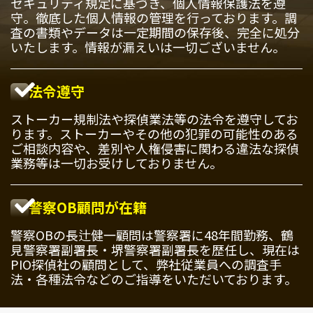
セキュリティ規定に基づき、個人情報保護法を遵
守。徹底した個人情報の管理を行っております。調
査の書類やデータは一定期間の保存後、完全に処分
いたします。情報が漏えいは一切ございません。
法令遵守
ストーカー規制法や探偵業法等の法令を遵守してお
ります。ストーカーやその他の犯罪の可能性のある
ご相談内容や、差別や人権侵害に関わる違法な探偵
業務等は一切お受けしておりません。
警察OB顧問が在籍
警察OBの長辻健一顧問は警察署に48年間勤務、鶴
見警察署副署長・堺警察署副署長を歴任し、現在は
PIO探偵社の顧問として、弊社従業員への調査手
法・各種法令などのご指導をいただいております。