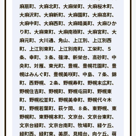
麻扇町、大麻北町、大麻栄町、大麻桜木町、
大麻沢町、大麻新町、大麻園町、大麻高町、
大麻中町、大麻西町、大麻晴美町、大麻ひか
り町、大麻東町、大麻南樹町、大麻宮町、大
麻元町、大川通、角山、上江別、上江別西
町、上江別東町、上江別南町、工栄町、５
条、幸町、３条、篠津、新栄台、高砂町、中
央町、対雁、東光町、豊幌、豊幌花園町、豊
幌はみんぐ町、豊幌美咲町、中島、７条、錦
町、西野幌、２条、野幌寿町、野幌末広町、
野幌住吉町、野幌町、野幌屯田町、野幌東
町、野幌松並町、野幌美幸町、野幌代々木
町、野幌若葉町、萩ケ岡、８条、東野幌、東
野幌町、東野幌本町、文京台、文京台東町、
文京台緑町、文京台南町、牧場町、緑ケ丘、
緑町西、緑町東、美原、見晴台、向ケ丘、萌