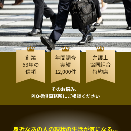
創業
年間調査
弁護士
53年の
実績
協同組合
信頼
12,000件
特約店
そのお悩み、
PIO探偵事務所にご相談ください
身近なあの人の現状の生活が気になる...