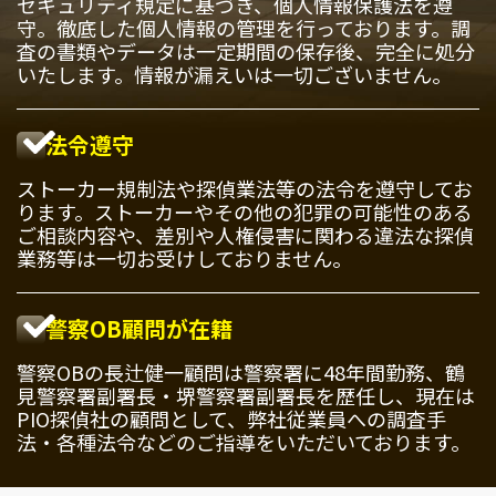
セキュリティ規定に基づき、個人情報保護法を遵
守。徹底した個人情報の管理を行っております。調
査の書類やデータは一定期間の保存後、完全に処分
いたします。情報が漏えいは一切ございません。
法令遵守
ストーカー規制法や探偵業法等の法令を遵守してお
ります。ストーカーやその他の犯罪の可能性のある
ご相談内容や、差別や人権侵害に関わる違法な探偵
業務等は一切お受けしておりません。
警察OB顧問が在籍
警察OBの長辻健一顧問は警察署に48年間勤務、鶴
見警察署副署長・堺警察署副署長を歴任し、現在は
PIO探偵社の顧問として、弊社従業員への調査手
法・各種法令などのご指導をいただいております。