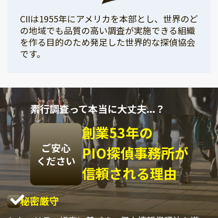
CIIは1955年にアメリカを本部とし、世界のど
の地域でも品質の高い調査が実施できる組織
を作る目的のため発足した世界的な探偵協会
です。
素行調査って本当に大丈夫...？
創業53年の
ご安心
PIO探偵事務所が
ください
信頼される理由
秘密厳守