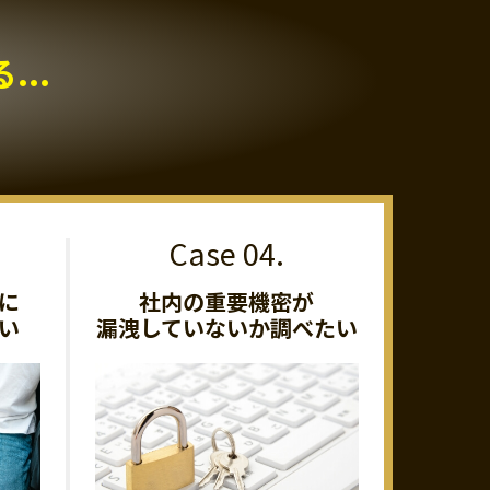
..
に
社内の重要機密が
い
漏洩していないか調べたい