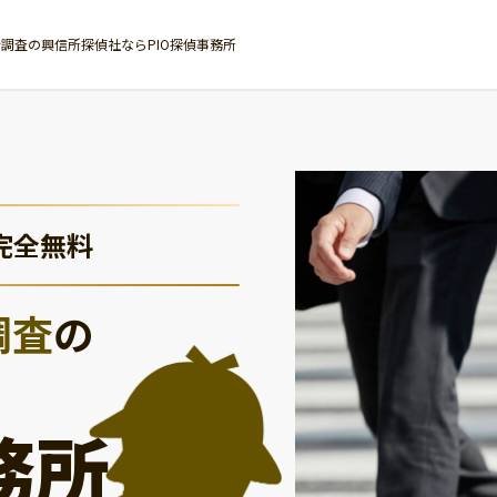
調査の興信所探偵社ならPIO探偵事務所
完全無料
調査
の
務所