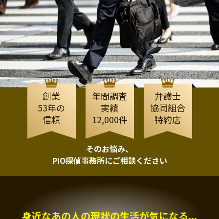
創業
年間調査
弁護士
53年の
実績
協同組合
信頼
12,000件
特約店
そのお悩み、
PIO探偵事務所にご相談ください
身近なあの人の現状の生活が気になる...