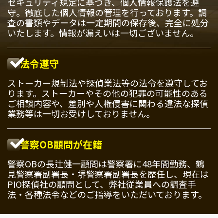
セキュリティ規定に基づき、個人情報保護法を遵
守。徹底した個人情報の管理を行っております。調
査の書類やデータは一定期間の保存後、完全に処分
いたします。情報が漏えいは一切ございません。
法令遵守
ストーカー規制法や探偵業法等の法令を遵守してお
ります。ストーカーやその他の犯罪の可能性のある
ご相談内容や、差別や人権侵害に関わる違法な探偵
業務等は一切お受けしておりません。
警察OB顧問が在籍
警察OBの長辻健一顧問は警察署に48年間勤務、鶴
見警察署副署長・堺警察署副署長を歴任し、現在は
PIO探偵社の顧問として、弊社従業員への調査手
法・各種法令などのご指導をいただいております。