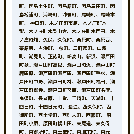
町、因島土生町、因島原町、因島三庄町、因
島椋浦町、浦崎町、沖側町、尾崎町、尾崎本
町、 神田町、木ノ庄町市原、木ノ庄町木
梨、木ノ庄町木梨山方、木ノ庄町木門田、木
ノ庄町畑、久保、久保町、栗原町、栗原西、
栗原東、古浜町、 桜町、三軒家町、山波
町、潮見町、正徳町、新高山、新浜、瀬戸田
町荻、瀬戸田町高根、瀬戸田町沢、瀬戸田町
鹿田原、瀬戸田町瀬戸田、瀬戸田町垂水、瀬
戸田町中野、瀬戸田町林、瀬戸田町福田、瀬
戸田町御寺、瀬戸田町宮原、瀬戸田町名荷、
高須町、長者原、土堂、手崎町、天満町、十
四日町、十四日元町、 長江、西久保町、西
御所町、西土堂町、西則末町、西藤町、 原
田町小原、原田町梶山田、東尾道、東久保
町、東御所町、東土堂町、東則末町、東元