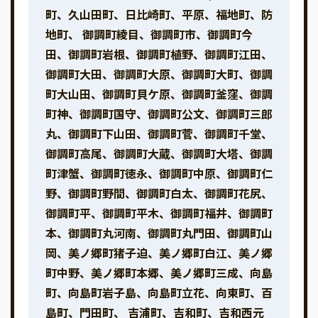
町、久山田町、日比崎町、平原、福地町、防
地町、 御調町綾目、御調町市、御調町今
田、御調町岩根、御調町植野、御調町江田、
御調町大田、御調町大原、御調町大町、御調
町大山田、御調町貝ケ原、御調町釜窪、御調
町神、御調町国守、御調町公文、御調町三郎
丸、御調町下山田、御調町菅、御調町千堂、
御調町高尾、御調町大蔵、御調町大塔、御調
町津蟹、御調町徳永、御調町中原、御調町仁
野、御調町野間、御調町白太、御調町花尻、
御調町平、御調町平木、御調町福井、御調町
本、御調町丸河南、御調町丸門田、御調町山
岡、美ノ郷町猪子迫、美ノ郷町白江、美ノ郷
町中野、美ノ郷町本郷、美ノ郷町三成、向島
町、向島町岩子島、向島町立花、向東町、百
島町、門田町、 吉浦町、吉和町、吉和西元