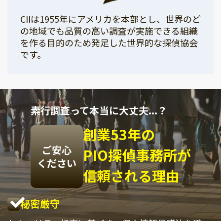
CIIは1955年にアメリカを本部とし、世界のど
の地域でも品質の高い調査が実施できる組織
を作る目的のため発足した世界的な探偵協会
です。
素行調査って本当に大丈夫...？
創業53年の
ご安心
PIO探偵事務所が
ください
信頼される理由
秘密厳守