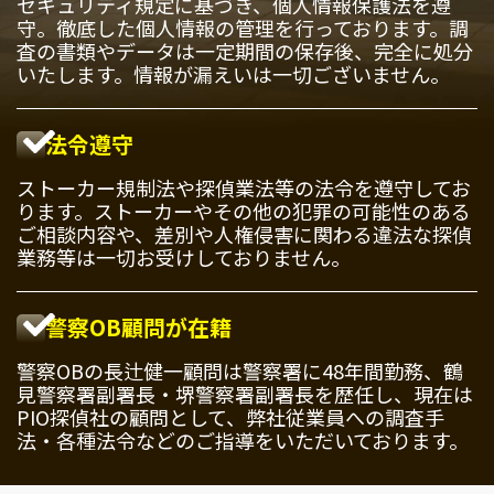
セキュリティ規定に基づき、個人情報保護法を遵
守。徹底した個人情報の管理を行っております。調
査の書類やデータは一定期間の保存後、完全に処分
いたします。情報が漏えいは一切ございません。
法令遵守
ストーカー規制法や探偵業法等の法令を遵守してお
ります。ストーカーやその他の犯罪の可能性のある
ご相談内容や、差別や人権侵害に関わる違法な探偵
業務等は一切お受けしておりません。
警察OB顧問が在籍
警察OBの長辻健一顧問は警察署に48年間勤務、鶴
見警察署副署長・堺警察署副署長を歴任し、現在は
PIO探偵社の顧問として、弊社従業員への調査手
法・各種法令などのご指導をいただいております。