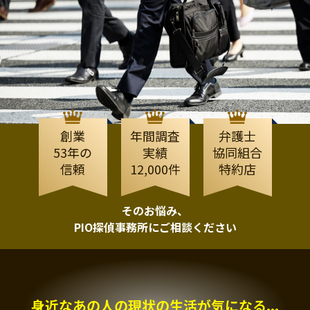
創業
年間調査
弁護士
53年の
実績
協同組合
信頼
12,000件
特約店
そのお悩み、
PIO探偵事務所にご相談ください
身近なあの人の現状の生活が気になる...