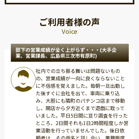
ご利用者様の声
Voice
部下の営業成績が全く上がらず・・・(大手企
業、営業課長、広島県三次市有原町)
社内での立ち振る舞いは問題ないもの
の、営業成績が一向に良くならないこと
に不信感を覚えました。毎朝一旦出勤し
た後すぐに会社を出て、車両に乗り込
み、大胆にも隣町のパチンコ店まで移動
し、開店から夕方近くまで遊戯に耽って
いました。平日5日間に亘り調査を行った
ところ、2日間それも1日2時間程度しか営
業活動を行っていませんでした。後日依
頼者は、その両名と話し合い、業務態度