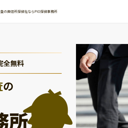
査の興信所探偵社ならPIO探偵事務所
完全無料
査
の
務所