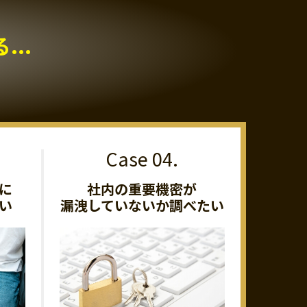
..
に
社内の重要機密が
い
漏洩していないか調べたい