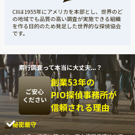
CIIは1955年にアメリカを本部とし、世界のど
の地域でも品質の高い調査が実施できる組織
を作る目的のため発足した世界的な探偵協会
です。
素行調査って本当に大丈夫...？
創業53年の
ご安心
PIO探偵事務所が
ください
信頼される理由
秘密厳守