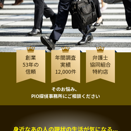
創業
年間調査
弁護士
53年の
実績
協同組合
信頼
12,000件
特約店
そのお悩み、
PIO探偵事務所にご相談ください
身近なあの人の現状の生活が気になる...