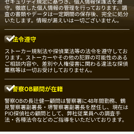
セキュリティ規定に基づき、個人情報保護法を遵
守。徹底した個人情報の管理を行っております。調
査の書類やデータは一定期間の保存後、完全に処分
いたします。情報が漏えいは一切ございません。
法令遵守
ストーカー規制法や探偵業法等の法令を遵守してお
ります。ストーカーやその他の犯罪の可能性のある
ご相談内容や、差別や人権侵害に関わる違法な探偵
業務等は一切お受けしておりません。
警察OB顧問が在籍
警察OBの長辻健一顧問は警察署に48年間勤務、鶴
見警察署副署長・堺警察署副署長を歴任し、現在は
PIO探偵社の顧問として、弊社従業員への調査手
法・各種法令などのご指導をいただいております。