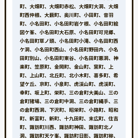
町、大畑町、大畑町赤松、大畑町大洞、大畑
町西仲根、大薮町、奥川町、小田町、音羽
町、小名田町、小名田町岩ケ根、小名田町絵
図ケ峯、小名田町大石原、小名田町可児郷、
小名田町草ノ頭、小名田町小滝、小名田町西
ケ洞、小名田町西山、小名田町野田内、小名
田町別山、小名田町東谷、小名田町悪洞、神
楽町、笠原町、金岡町、金山町、窯町、上
町、上山町、北丘町、北小木町、喜多町、希
望ケ丘、京町、小泉町、虎渓山町、虎渓町、
幸町、坂上町、栄町、三の倉町大美山、三の
倉町猪場、三の倉町中洞、三の倉町縄手、三
の倉町西洞、下沢町、昭栄町、小路町、昭和
町、新富町、新町、十九田町、末広町、住吉
町、諏訪町川西、諏訪町神田、諏訪町北ノ
洞、諏訪町天ケ峯、諏訪町日影、諏訪町柳、