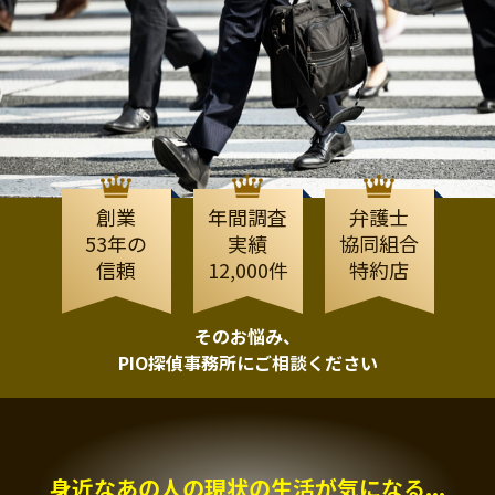
創業
年間調査
弁護士
53年の
実績
協同組合
信頼
12,000件
特約店
そのお悩み、
PIO探偵事務所にご相談ください
身近なあの人の現状の生活が気になる...