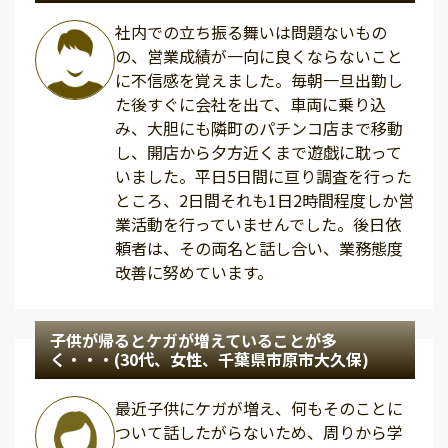
社内での立ち振る舞いは問題ないもの
の、営業成績が一向に良くならないこと
に不信感を覚えました。毎朝一旦出勤し
た後すぐに会社を出て、車両に乗り込
み、大胆にも隣町のパチンコ店まで移動
し、開店から夕方近くまで遊戯に耽って
いました。平日5日間に亘り調査を行った
ところ、2日間それも1日2時間程度しか営
業活動を行っていませんでした。後日依
頼者は、その両名と話し合い、業務態度
改善に努めています。
子供が帰るとケガが増えていることが多
く・・・(30代、女性、千葉県市原市大久保)
最近子供にケガが増え、何もそのことに
ついて話したがらないため、周りから学