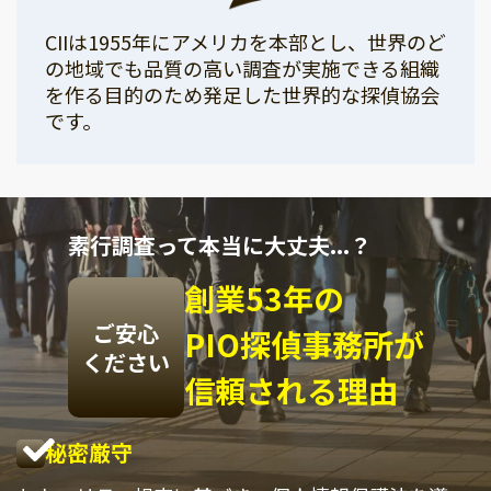
CIIは1955年にアメリカを本部とし、世界のど
の地域でも品質の高い調査が実施できる組織
を作る目的のため発足した世界的な探偵協会
です。
素行調査って本当に大丈夫...？
創業53年の
ご安心
PIO探偵事務所が
ください
信頼される理由
秘密厳守