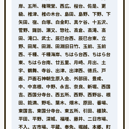
岸、五所、権現堂、西広、桜台、佐是、更
級、椎津、椎の木台、島田、島野、下野、下
矢田、宿、白塚、白金町、真ケ谷、十五沢、
菅野、諏訪、瀬又、惣社、高倉、高滝、高
田、滝口、武士、辰巳台西、辰巳台東、立
野、田尾、田淵、田淵旧日竹、玉前、玉前
西、千種、千種海岸、ちはら台西、ちはら台
東、ちはら台南、廿五里、月崎、月出、土
宇、鶴舞、寺谷、出津、出津西、徳氏、戸
面、戸面石神朝生原入会、外部田、豊成、
中、中高根、中野、永吉、奈良、新堀、西国
吉、西国分寺台、西五所、西野、西野谷、根
田、能満、野毛、葉木、畑木、原田、番場、
東国吉、東国分寺台、東五所、引田、櫃狭、
平田、平野、深城、福増、藤井、二日市場、
不入、古市場、平蔵、奉免、堀越、本郷、町