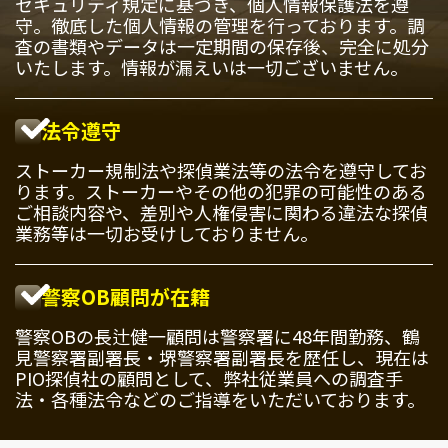
セキュリティ規定に基づき、個人情報保護法を遵
守。徹底した個人情報の管理を行っております。調
査の書類やデータは一定期間の保存後、完全に処分
いたします。情報が漏えいは一切ございません。
法令遵守
ストーカー規制法や探偵業法等の法令を遵守してお
ります。ストーカーやその他の犯罪の可能性のある
ご相談内容や、差別や人権侵害に関わる違法な探偵
業務等は一切お受けしておりません。
警察OB顧問が在籍
警察OBの長辻健一顧問は警察署に48年間勤務、鶴
見警察署副署長・堺警察署副署長を歴任し、現在は
PIO探偵社の顧問として、弊社従業員への調査手
法・各種法令などのご指導をいただいております。