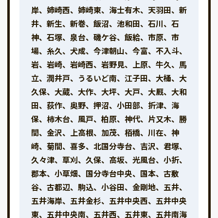
岸、姉崎西、姉崎東、海士有木、天羽田、新
井、新生、新巻、飯沼、池和田、石川、石
神、石塚、泉台、磯ケ谷、飯給、市原、市
場、糸久、犬成、今津朝山、今富、不入斗、
岩、岩崎、岩崎西、岩野見、上原、牛久、馬
立、潤井戸、うるいど南、江子田、大桶、大
久保、大蔵、大作、大坪、大戸、大厩、大和
田、荻作、奥野、押沼、小田部、折津、海
保、柿木台、風戸、柏原、神代、片又木、勝
間、金沢、上高根、加茂、栢橋、川在、神
崎、菊間、喜多、北国分寺台、吉沢、君塚、
久々津、草刈、久保、高坂、光風台、小折、
郡本、小草畑、国分寺台中央、国本、古敷
谷、古都辺、駒込、小谷田、金剛地、五井、
五井海岸、五井金杉、五井中央西、五井中央
東、五井中央南、五井西、五井東、五井南海