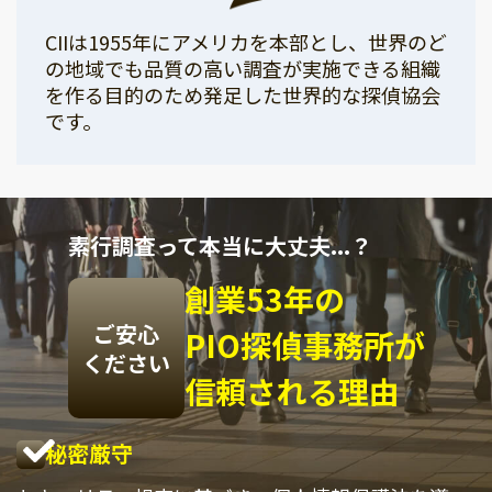
CIIは1955年にアメリカを本部とし、世界のど
の地域でも品質の高い調査が実施できる組織
を作る目的のため発足した世界的な探偵協会
です。
素行調査って本当に大丈夫...？
創業53年の
ご安心
PIO探偵事務所が
ください
信頼される理由
秘密厳守