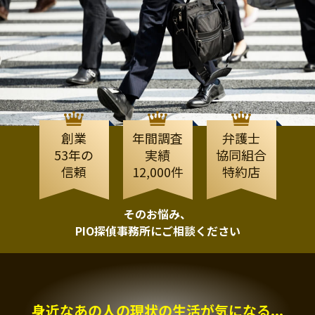
創業
年間調査
弁護士
53年の
実績
協同組合
信頼
12,000件
特約店
そのお悩み、
PIO探偵事務所にご相談ください
身近なあの人の現状の生活が気になる...