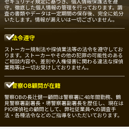
セキュリティ規定に基づき、個人情報保護法を遵
守。徹底した個人情報の管理を行っております。調
査の書類やデータは一定期間の保存後、完全に処分
いたします。情報が漏えいは一切ございません。
法令遵守
ストーカー規制法や探偵業法等の法令を遵守してお
ります。ストーカーやその他の犯罪の可能性のある
ご相談内容や、差別や人権侵害に関わる違法な探偵
業務等は一切お受けしておりません。
警察OB顧問が在籍
警察OBの長辻健一顧問は警察署に48年間勤務、鶴
見警察署副署長・堺警察署副署長を歴任し、現在は
PIO探偵社の顧問として、弊社従業員への調査手
法・各種法令などのご指導をいただいております。