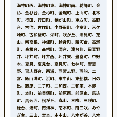
海神町西、海神町東、海神町南、葛飾町、金
杉、金杉台、金杉町、金堀町、上山町、北本
町、行田、行田町、楠が山町、車方町、高野
台、古作、古作町、小野田町、小室町、米ケ
崎町、古和釜町、栄町、咲が丘、潮見町、芝
山、新高根、神保町、鈴身町、駿河台、高瀬
町、高根台、高根町、滝台、滝台町、田喜野
井、坪井町、坪井西、坪井東、豊富町、中野
木、夏見、夏見台、夏見町、七林町、習志
野、習志野台、西浦、西習志野、西船、二
宮、飯山満町、浜町、東中山、東船橋、日の
出、藤原、二子町、二和西、二和東、本郷
町、本町、前貝塚町、前原西、前原東、馬込
町、馬込西、松が丘、丸山、三咲、三咲町、
緑台、湊町、南海神、南本町、南三咲、みや
ぎ台、三山、宮本、本中山、八木が谷、八木