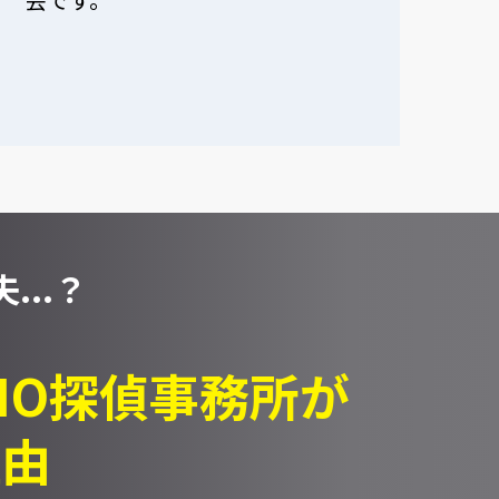
...？
PIO探偵事務所が
理由