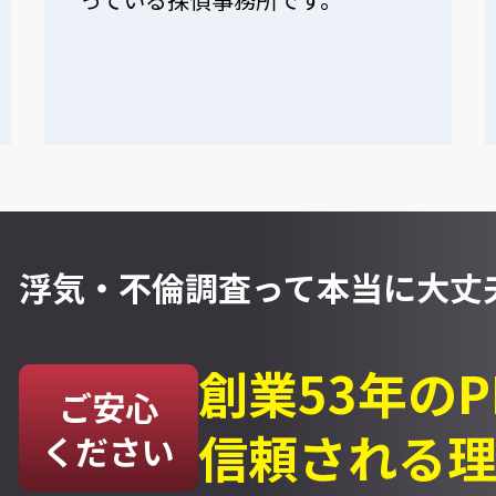
浮気・不倫調査って
本当に大丈夫
創業53年の
ご安心
信頼される
ください