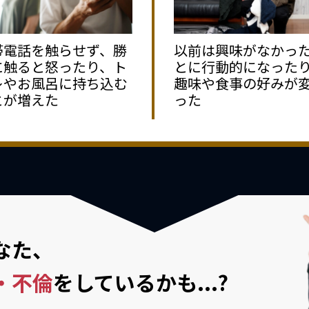
帯電話を触らせず、勝
以前は興味がなかっ
に触ると怒ったり、ト
とに行動的になった
レやお風呂に持ち込む
趣味や食事の好みが
とが増えた
った
なた、
・不倫
を
しているかも...?