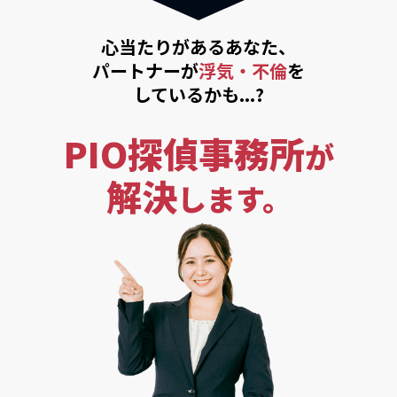
心当たりがあるあなた、
パートナーが
浮気・不倫
を
しているかも...?
PIO探偵事務所
が
解決
します。