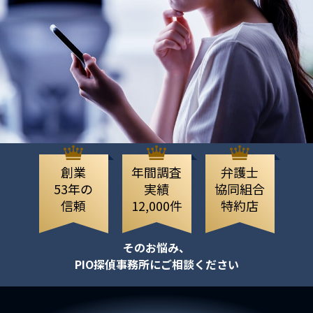
創業
年間調査
弁護士
53年の
実績
協同組合
信頼
12,000件
特約店
そのお悩み、
PIO探偵事務所にご相談ください