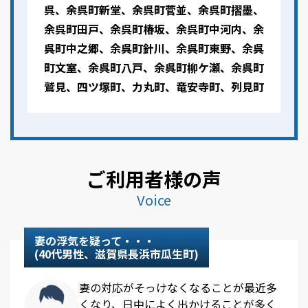
呉、余呉町新堂、余呉町菅並、余呉町摺墨、
余呉町田戸、余呉町椿坂、余呉町中河内、余
呉町中之郷、余呉町針川、余呉町東野、余呉
町文室、余呉町八戸、余呉町柳ケ瀬、余呉町
鷲見、四ツ塚町、力丸町、竜安寺町、列見町
ご利用者様の声
Voice
妻の浮気を疑って・・・
(40代男性、滋賀県長浜市瓜生町)
妻の対応がそっけなくなることが最近多
くなり、日中によく出かけることが多く