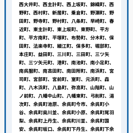
西大井町、西主計町、西上坂町、錦織町、西
野町、西村町、新居町、乗倉町、野瀬町、野
田町、野寺町、野村町、八条町、早崎町、春
近町、東主計町、東上坂町、東野町、平方
町、平方南町、平塚町、布勢町、分木町、保
田町、法楽寺町、細江町、保多町、堀部町、
本庄町、益田町、三川町、三田町、三ツ矢
町、三ツ矢元町、港町、南池町、南小足町、
南呉服町、南高田町、南田附町、南浜町、宮
司町、宮部町、宮前町、室町、元浜町、森
町、八木浜町、八島町、弥高町、山階町、山
ノ前町、八幡中山町、八幡東町、弓削町、湯
次町、余呉町池原、余呉町今市、余呉町小
谷、余呉町奥川並、余呉町小原、余呉町尾羽
梨、余呉町上丹生、余呉町川並、余呉町国
安、余呉町坂口、余呉町下丹生、余呉町下余