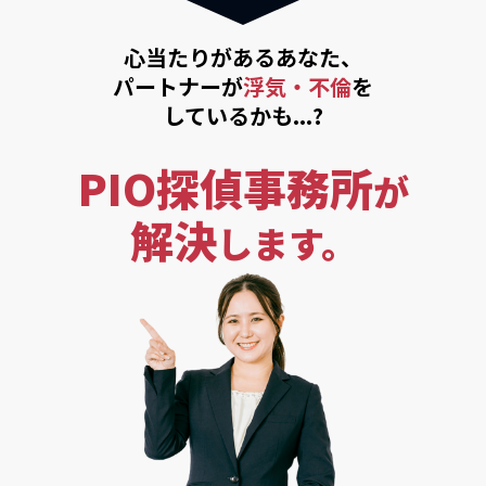
心当たりがあるあなた、
パートナーが
浮気・不倫
を
しているかも...?
PIO探偵事務所
が
解決
します。