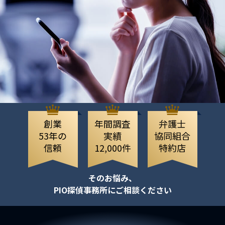
創業
年間調査
弁護士
53年の
実績
協同組合
信頼
12,000件
特約店
そのお悩み、
PIO探偵事務所にご相談ください