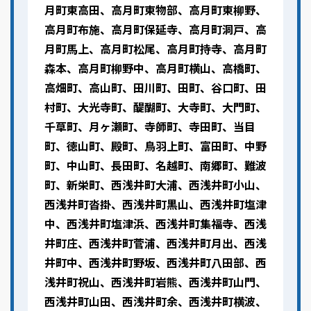
月町東高田、高月町東物部、高月町東柳野、
高月町布施、高月町保延寺、高月町洞戸、高
月町馬上、高月町松尾、高月町持寺、高月町
森本、高月町柳野中、高月町横山、高橋町、
高畑町、高山町、田川町、田町、谷口町、田
村町、大光寺町、醍醐町、大寺町、大門町、
千草町、月ヶ瀬町、寺師町、寺田町、当目
町、徳山町、殿町、鳥羽上町、富田町、中野
町、中山町、長田町、名越町、南郷町、難波
町、新栄町、西浅井町大浦、西浅井町小山、
西浅井町沓掛、西浅井町黒山、西浅井町塩津
中、西浅井町塩津浜、西浅井町集福寺、西浅
井町庄、西浅井町菅浦、西浅井町月出、西浅
井町中、西浅井町野坂、西浅井町八田部、西
浅井町祝山、西浅井町岩熊、西浅井町山門、
西浅井町山田、西浅井町余、西浅井町横波、