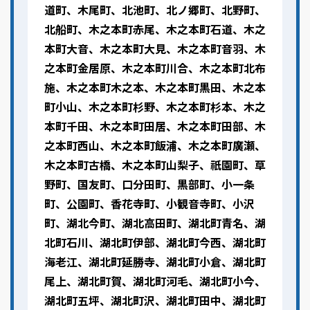
道町、木尾町、北池町、北ノ郷町、北野町、
北船町、木之本町赤尾、木之本町石道、木之
本町大音、木之本町大見、木之本町音羽、木
之本町金居原、木之本町川合、木之本町北布
施、木之本町木之本、木之本町黒田、木之本
町小山、木之本町杉野、木之本町杉本、木之
本町千田、木之本町田居、木之本町田部、木
之本町西山、木之本町飯浦、木之本町廣瀬、
木之本町古橋、木之本町山梨子、祇園町、草
野町、国友町、口分田町、黒部町、小一条
町、公園町、香花寺町、小観音寺町、小沢
町、湖北今町、湖北高田町、湖北町青名、湖
北町石川、湖北町伊部、湖北町今西、湖北町
海老江、湖北町延勝寺、湖北町小倉、湖北町
尾上、湖北町賀、湖北町河毛、湖北町小今、
湖北町五坪、湖北町沢、湖北町田中、湖北町