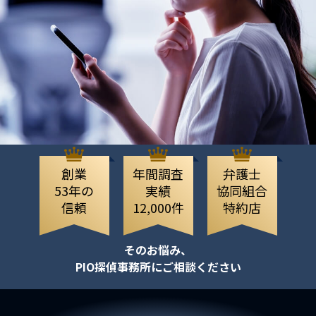
創業
年間調査
弁護士
53年の
実績
協同組合
信頼
12,000件
特約店
そのお悩み、
PIO探偵事務所にご相談ください