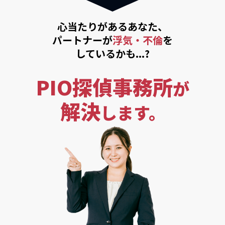
心当たりがあるあなた、
パートナーが
浮気・不倫
を
しているかも...?
PIO探偵事務所
が
解決
します。