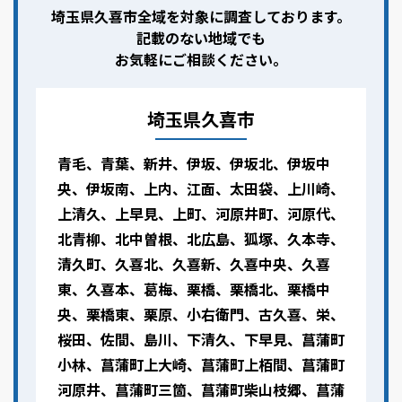
埼玉県久喜市全域を対象に調査しております。
記載のない地域でも
お気軽にご相談ください。
埼玉県久喜市
青毛、青葉、新井、伊坂、伊坂北、伊坂中
央、伊坂南、上内、江面、太田袋、上川崎、
上清久、上早見、上町、河原井町、河原代、
北青柳、北中曽根、北広島、狐塚、久本寺、
清久町、久喜北、久喜新、久喜中央、久喜
東、久喜本、葛梅、栗橋、栗橋北、栗橋中
央、栗橋東、栗原、小右衛門、古久喜、栄、
桜田、佐間、島川、下清久、下早見、菖蒲町
小林、菖蒲町上大崎、菖蒲町上栢間、菖蒲町
河原井、菖蒲町三箇、菖蒲町柴山枝郷、菖蒲