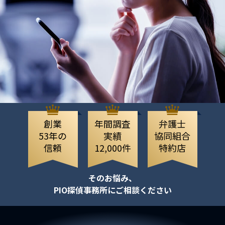
創業
年間調査
弁護士
53年の
実績
協同組合
信頼
12,000件
特約店
そのお悩み、
PIO探偵事務所にご相談ください