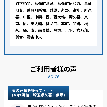
町下栢間、菖蒲町菖蒲、菖蒲町昭和沼、菖蒲
町台、菖蒲町新堀、砂原、外野、高柳、所久
喜、中里、中妻、西、西大輪、野久喜、八
甫、原、東大輪、樋ノ口、本町、間鎌、松
永、緑、南、南栗橋、除堀、吉羽、六万部、
鷲宮、鷲宮中央
ご利用者様の声
Voice
妻の浮気を疑って・・・
(40代男性、埼玉県久喜市伊坂)
妻の対応がそっけなくなることが最近多