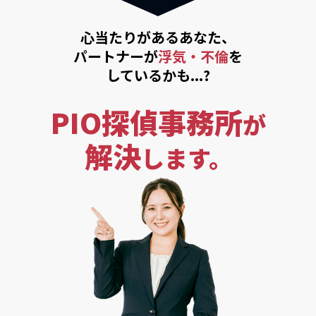
心当たりがあるあなた、
パートナーが
浮気・不倫
を
しているかも...?
PIO探偵事務所
が
解決
します。