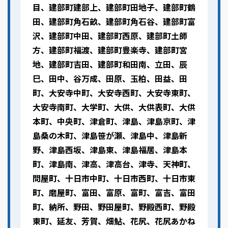
目、建部町建部上、建部町田地子、建部町鶴
田、建部町角石畝、建部町角石谷、建部町富
沢、建部町中田、建部町西原、建部町土師
方、建部町福渡、建部町豊楽寺、建部町宮
地、建部町吉田、建部町和田南、立田、辰
巳、田中、谷万成、田原、玉柏、田益、田
町、大安寺中町、大安寺西町、大安寺東町、
大安寺南町、大学町、大供、大供表町、大供
本町、中央町、津倉町、津島、津島京町、津
島桑の木町、津島笹が瀬、津島中、津島新
野、津島西坂、津島東、津島福居、津島本
町、津島南、津高、津高台、津寺、天神町、
問屋町、十日市中町、十日市西町、十日市東
町、磨屋町、富田、富原、富町、富吉、富田
町、納所、野田、野田屋町、野殿西町、野殿
東町、延友、芳賀、畑鮎、花尻、花尻あかね