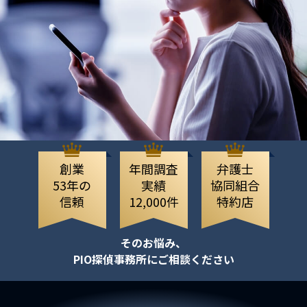
創業
年間調査
弁護士
53年の
実績
協同組合
信頼
12,000件
特約店
そのお悩み、
PIO探偵事務所にご相談ください