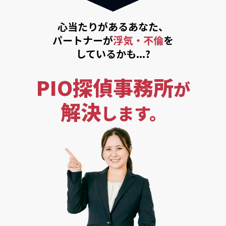
心当たりがあるあなた、
パートナーが
浮気・不倫
を
しているかも...?
PIO探偵事務所
が
解決
します。