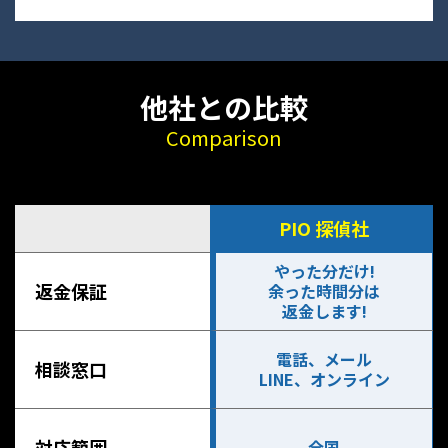
他社との比較
Comparison
PIO 探偵社
やった分だけ!
返金保証
余った時間分は
返金します!
電話、メール
相談窓口
LINE、オンライン
対応範囲
全国