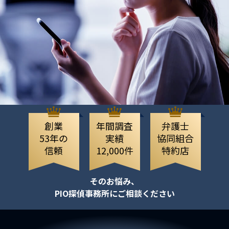
創業
年間調査
弁護士
53年の
実績
協同組合
信頼
12,000件
特約店
そのお悩み、
PIO探偵事務所にご相談ください