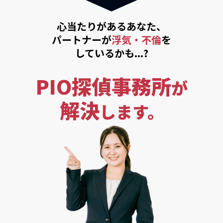
心当たりがあるあなた、
パートナーが
浮気・不倫
を
しているかも...?
PIO探偵事務所
が
解決
します。