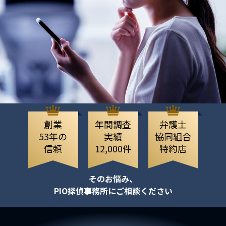
創業
年間調査
弁護士
53年の
実績
協同組合
信頼
12,000件
特約店
そのお悩み、
PIO探偵事務所にご相談ください