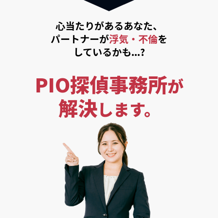
心当たりがあるあなた、
パートナーが
浮気・不倫
を
しているかも...?
PIO探偵事務所
が
解決
します。