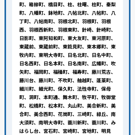
町、箱柳町、橋目町、柱、柱曙、柱町、秦梨
町、八幡町、鉢地町、八帖北町、八帖町、八
丁町、八帖南町、羽根北町、羽根町、羽根
西、羽根西新町、羽根東町、針崎、針崎町、
日影町、東阿知和町、東大友町、東河原町、
東蔵前、東蔵前町、東能見町、東本郷町、東
牧内町、東明大寺町、日名北町、日名中町、
日名西町、日名本町、日名南町、広幡町、吹
矢町、福岡町、福桶町、福寿町、藤川荒古、
藤川台、藤川町、不吹町、舳越町、蓬莱町、
細川町、細光町、保久町、法性寺町、保母
町、洞町、本町通、舞木町、牧平町、牧御堂
町、松橋町、松本町、丸山町、美合新町、美
合町、美合西町、花崗町、三崎町、緑丘、南
大須町、南明大寺町、蓑川新町、蓑川町、み
はらし台、宮石町、宮崎町、宮地町、明見