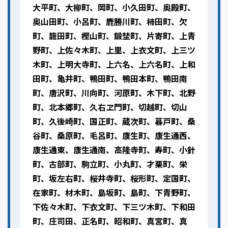
大平町、大柳町、岡町、小久田町、奥殿町、
奥山田町、小呂町、鹿勝川町、柿田町、欠
町、籠田町、樫山町、鍛埜町、片寄町、上青
野町、上佐々木町、上里、上衣文町、上三ツ
木町、上明大寺町、上六名、上六名町、上和
田町、亀井町、鴨田町、鴨田本町、鴨田南
町、唐沢町、川向町、河原町、木下町、北野
町、北本郷町、久右ヱ門町、切越町、切山
町、久後崎町、国正町、蔵次町、暮戸町、桑
谷町、桑原町、毛呂町、康生町、康生通西、
康生通東、康生通南、高隆寺町、寿町、小針
町、古部町、駒立町、小丸町、才栗町、栄
町、坂左右町、桜井寺町、桜形町、定国町、
在家町、材木町、島坂町、島町、下青野町、
下佐々木町、下衣文町、下三ツ木町、下和田
町、庄司田、正名町、昭和町、真宮町、真