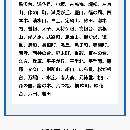
黒沢台、鴻仏目、小坂、古鳴海、境松、左京
山、作の山町、潮見が丘、鹿山、篠の風、四
本木、清水山、白土、定納山、砂田、瀬木
南、曽根、太子、大将ケ根、高根台、高根
山、滝ノ水、武路町、忠治山、鶴が沢、徳
重、鳥澄、長根町、鳴丘、鳴子町、鳴海町、
南陵、西神の倉、野末町、乗鞍、東神の倉、
久方、兵庫、平子が丘、平手北、平手南、藤
塚、文久山、別所山、細口、ほら貝、松が根
台、万場山、水広、南大高、元徳重、桃山、
森の里、諸の木、八つ松、横 吹町、緑花
台、六田、若田