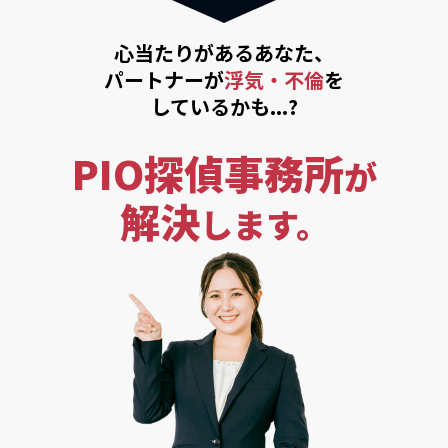
心当たりがあるあなた、
パートナーが
浮気・不倫
を
しているかも...?
PIO探偵事務所
が
解決
します。