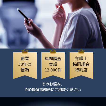
創業
年間調査
弁護士
53年の
実績
協同組合
信頼
12,000件
特約店
そのお悩み、
PIO探偵事務所にご相談ください