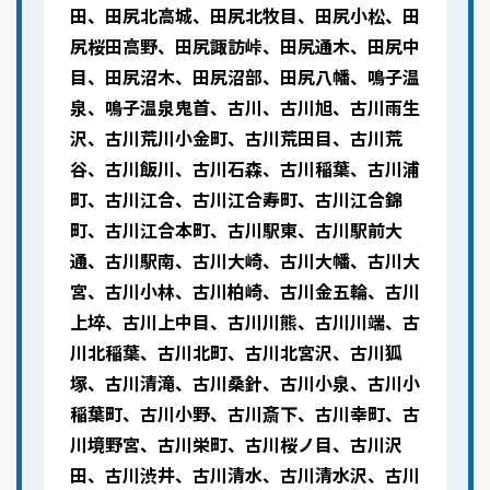
田、田尻北高城、田尻北牧目、田尻小松、田
尻桜田高野、田尻諏訪峠、田尻通木、田尻中
目、田尻沼木、田尻沼部、田尻八幡、鳴子温
泉、鳴子温泉鬼首、古川、古川旭、古川雨生
沢、古川荒川小金町、古川荒田目、古川荒
谷、古川飯川、古川石森、古川稲葉、古川浦
町、古川江合、古川江合寿町、古川江合錦
町、古川江合本町、古川駅東、古川駅前大
通、古川駅南、古川大崎、古川大幡、古川大
宮、古川小林、古川柏崎、古川金五輪、古川
上埣、古川上中目、古川川熊、古川川端、古
川北稲葉、古川北町、古川北宮沢、古川狐
塚、古川清滝、古川桑針、古川小泉、古川小
稲葉町、古川小野、古川斎下、古川幸町、古
川境野宮、古川栄町、古川桜ノ目、古川沢
田、古川渋井、古川清水、古川清水沢、古川