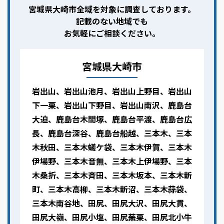
宮城県大崎市全域を対象に調査しております。
記載のない地域でも
お気軽にご相談ください。
宮城県大崎市
岩出山、岩出山池月、岩出山上野目、岩出山
下一栗、岩出山下野目、岩出山南沢、鹿島台
大迫、鹿島台木間塚、鹿島台平渡、鹿島台広
長、鹿島台深谷、鹿島台船越、三本木、三本
木秋田、三本木蟻ケ袋、三本木伊賀、三本木
伊場野、三本木音無、三本木上伊場野、三本
木桑折、三本木斉田、三本木坂本、三本木新
町、三本木高柳、三本木新沼、三本木蒜袋、
三本木南谷地、田尻、田尻大沢、田尻大貫、
田尻大嶺、田尻小塩、田尻蕪栗、田尻北小牛