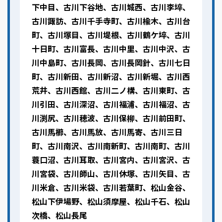
下中目、古川下谷地、古川城西、古川李埣、
古川諏訪、古川千手寺町、古川楡木、古川台
町、古川塚目、古川堤根、古川鶴ケ埣、古川
十日町、古川富長、古川中里、古川中沢、古
川中島町、古川長岡、古川長岡針、古川七日
町、古川新田、古川新沼、古川新堀、古川西
荒井、古川西館、古川二ノ構、古川東町、古
川引田、古川深沼、古川福浦、古川福沼、古
川渕尻、古川穂波、古川保柳、古川前田町、
古川馬櫛、古川馬放、古川馬寄、古川三日
町、古川南沢、古川南新町、古川南町、古川
蓑口沼、古川耳取、古川宮内、古川宮沢、古
川宮袋、古川師山、古川休塚、古川矢目、古
川米倉、古川米袋、古川若葉町、松山金谷、
松山下伊場野、松山須摩屋、松山千石、松山
次橋、松山長尾