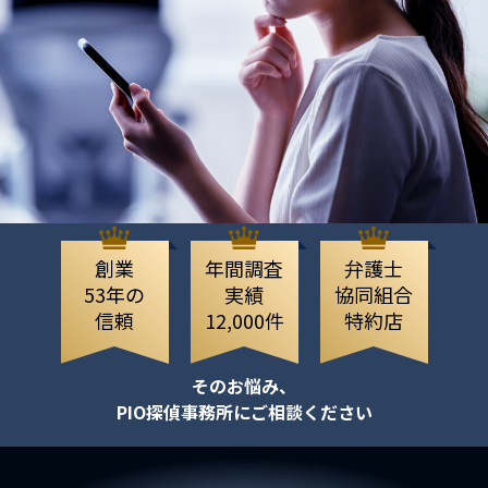
創業
年間調査
弁護士
53年の
実績
協同組合
信頼
12,000件
特約店
そのお悩み、
PIO探偵事務所にご相談ください