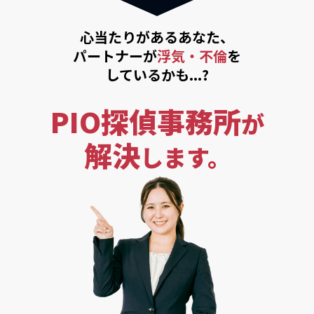
心当たりがあるあなた、
パートナーが
浮気・不倫
を
しているかも...?
PIO探偵事務所
が
解決
します。