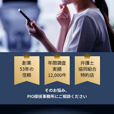
創業
年間調査
弁護士
53年の
実績
協同組合
信頼
12,000件
特約店
そのお悩み、
PIO探偵事務所にご相談ください