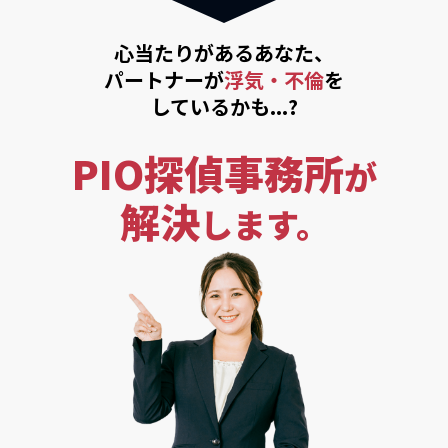
心当たりがあるあなた、
パートナーが
浮気・不倫
を
しているかも...?
PIO探偵事務所
が
解決
します。