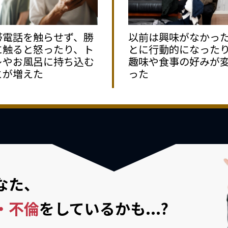
帯電話を触らせず、勝
以前は興味がなかっ
に触ると怒ったり、ト
とに行動的になった
レやお風呂に持ち込む
趣味や食事の好みが
とが増えた
った
なた、
・不倫
を
しているかも...?