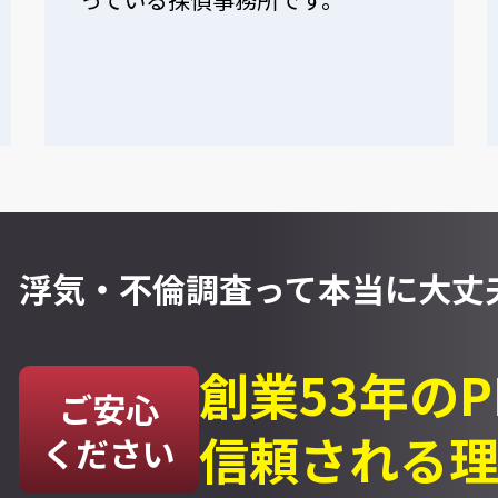
浮気・不倫調査って
本当に大丈夫
創業53年の
ご安心
信頼される
ください