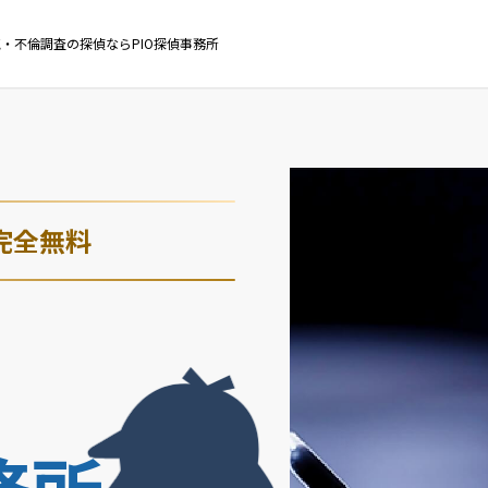
・不倫調査の探偵ならPIO探偵事務所
完全無料
・
務所