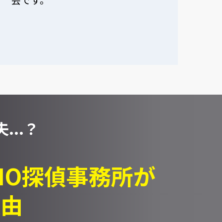
...？
PIO探偵事務所が
理由