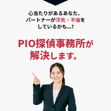
心当たりがあるあなた、
パートナーが
浮気・不倫
を
しているかも...?
PIO探偵事務所
が
解決
します。