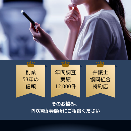
創業
年間調査
弁護士
53年の
実績
協同組合
信頼
12,000件
特約店
そのお悩み、
PIO探偵事務所にご相談ください