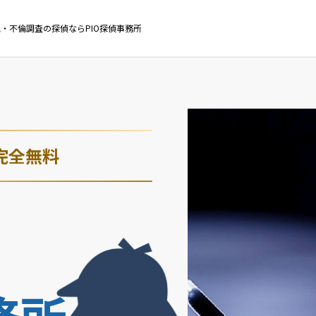
・不倫調査の探偵ならPIO探偵事務所
完全無料
・
務所