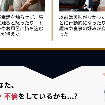
帯電話を触らせず、勝
以前は興味がなかっ
に触ると怒ったり、ト
とに行動的になった
レやお風呂に持ち込む
趣味や食事の好みが
とが増えた
った
なた、
・不倫
を
しているかも...?