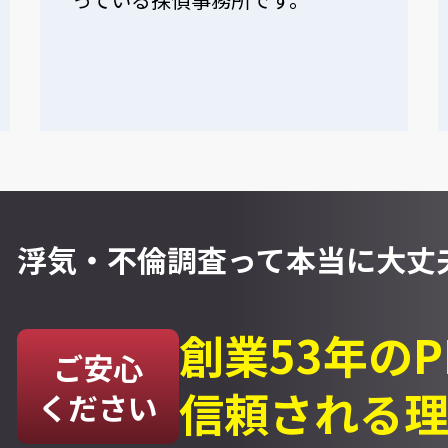
浮気・不倫調査って
本当に大丈夫
創業53年の
ご安心
信頼される
ください