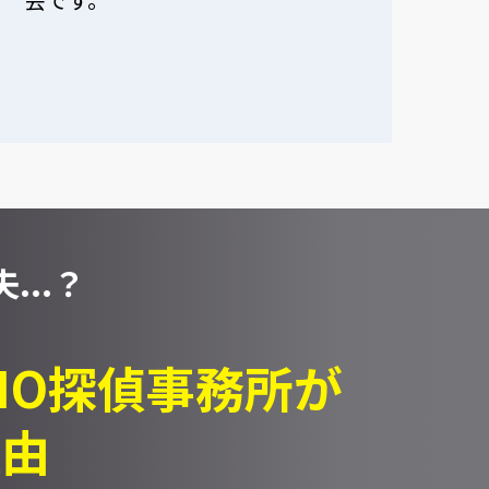
...？
PIO探偵事務所が
理由