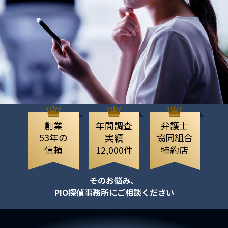
創業
年間調査
弁護士
53年の
実績
協同組合
信頼
12,000件
特約店
そのお悩み、
PIO探偵事務所にご相談ください