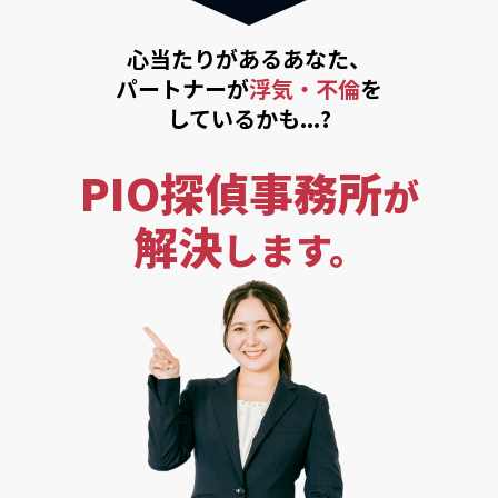
心当たりがあるあなた、
パートナーが
浮気・不倫
を
しているかも...?
PIO探偵事務所
が
解決
します。