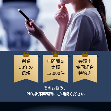
創業
年間調査
弁護士
53年の
実績
協同組合
信頼
12,000件
特約店
そのお悩み、
PIO探偵事務所にご相談ください