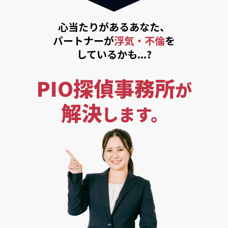
心当たりがあるあなた、
パートナーが
浮気・不倫
を
しているかも...?
PIO探偵事務所
が
解決
します。