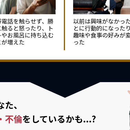
帯電話を触らせず、勝
以前は興味がなかっ
に触ると怒ったり、ト
とに行動的になった
レやお風呂に持ち込む
趣味や食事の好みが
とが増えた
った
なた、
・不倫
を
しているかも...?