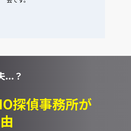
...？
PIO探偵事務所が
理由