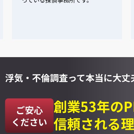
浮気・不倫調査って
本当に大丈夫
創業53年の
ご安心
信頼される
ください