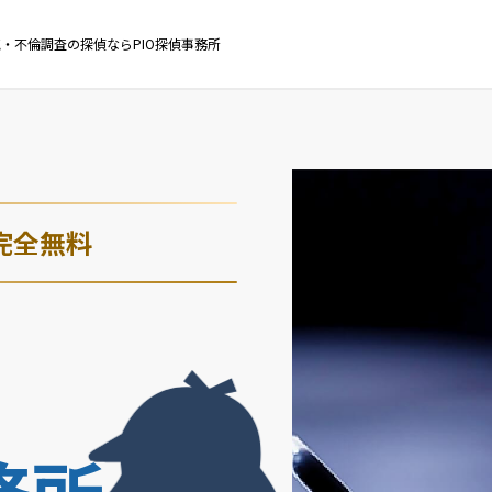
・不倫調査の探偵ならPIO探偵事務所
完全無料
・
務所