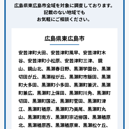
広島県東広島市全域を対象に調査しております。
記載のない地域でも
お気軽にご相談ください。
広島県東広島市
安芸津町大田、安芸津町風早、安芸津町木
谷、安芸津町小松原、安芸津町三津、 鏡
山、鏡山北、黒瀬春日野、黒瀬学園台、黒瀬
切田が丘、黒瀬桜が丘、黒瀬町市飯田、黒瀬
町大多田、黒瀬町小多田、黒瀬町兼沢、黒瀬
町兼広、黒瀬町上保田、黒瀬町川角、黒瀬町
切田、黒瀬町国近、黒瀬町菅田、黒瀬町津
江、黒瀬町楢原、黒瀬町乃美尾、黒瀬町丸
山、黒瀬町南方、黒瀬町宗近柳国、黒瀬楢原
北、黒瀬楢原西、黒瀬楢原東、黒瀬松ケ丘、