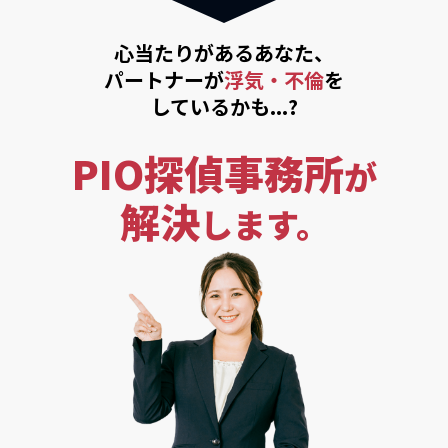
心当たりがあるあなた、
パートナーが
浮気・不倫
を
しているかも...?
PIO探偵事務所
が
解決
します。