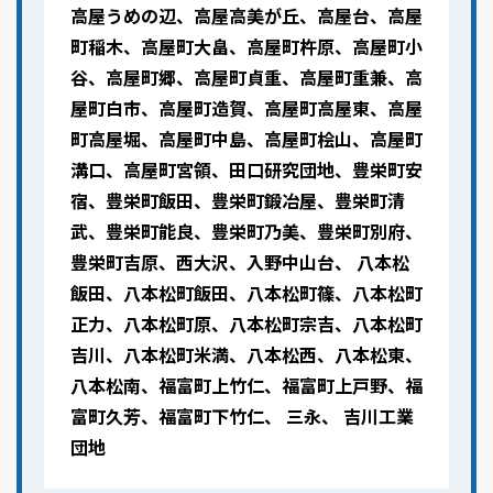
高屋うめの辺、高屋高美が丘、高屋台、高屋
町稲木、高屋町大畠、高屋町杵原、高屋町小
谷、高屋町郷、高屋町貞重、高屋町重兼、高
屋町白市、高屋町造賀、高屋町高屋東、高屋
町高屋堀、高屋町中島、高屋町桧山、高屋町
溝口、高屋町宮領、田口研究団地、豊栄町安
宿、豊栄町飯田、豊栄町鍛冶屋、豊栄町清
武、豊栄町能良、豊栄町乃美、豊栄町別府、
豊栄町吉原、西大沢、入野中山台、 八本松
飯田、八本松町飯田、八本松町篠、八本松町
正力、八本松町原、八本松町宗吉、八本松町
吉川、八本松町米満、八本松西、八本松東、
八本松南、福富町上竹仁、福富町上戸野、福
富町久芳、福富町下竹仁、 三永、 吉川工業
団地