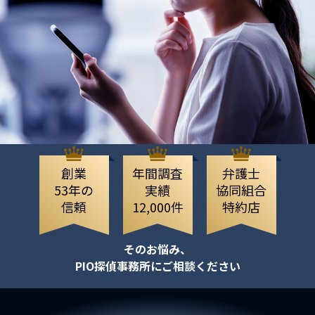
創業
年間調査
弁護士
53年の
実績
協同組合
信頼
12,000件
特約店
そのお悩み、
PIO探偵事務所にご相談ください