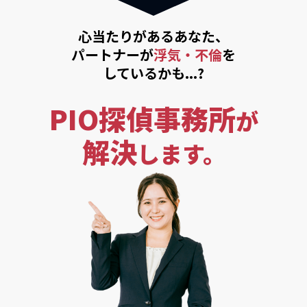
心当たりがあるあなた、
パートナーが
浮気・不倫
を
しているかも...?
PIO探偵事務所
が
解決
します。