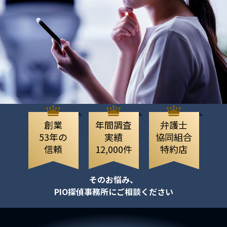
創業
年間調査
弁護士
53年の
実績
協同組合
信頼
12,000件
特約店
そのお悩み、
PIO探偵事務所にご相談ください