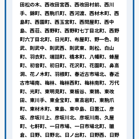
田松の木、西改田宮西、西改田村前、西川
手、錦町、西駒爪町、西河渡、西材木町、西
島町、西園町、西玉宮町、西問屋町、西中
島、西荘、西野町、西野町七丁目北町、西野
町六丁目北町、日光町、布屋町、野一色、則
武、則武中、則武西、則武東、則松、白山
町、羽衣町、端詰町、橋本町、八幡町、蜂屋
町、初音町、初日町、花沢町、花園町、鼻高
洞、花ノ木町、羽根町、春近古市場北、春近
古市場南、梅林、梅林西町、梅林南町、万代
町、光町、東明見町、東板谷、東鶉、東改
田、東川手、東金宝町、東高岩町、東駒爪
町、東材木町、東島、東中島、日置江、彦
坂、彦坂川上、彦坂川北、彦坂川南、久屋
町、七軒町、一日市場、一日市場北町、雛
倉、日野、日野北、日ノ出町、日野西、日野