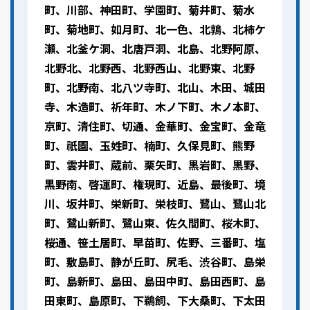
町、川部、神田町、学園町、菊井町、菊水
町、菊地町、如月町、北一色、北鶉、北柿ケ
瀬、北釜ケ洞、北唐戸洞、北島、北野阿原、
北野北、北野西、北野西山、北野東、北野
町、北野南、北八ツ寺町、北山、木田、城田
寺、木造町、祈年町、木ノ下町、木ノ本町、
京町、清住町、切通、金華町、金宝町、金竜
町、祇園、玉姓町、楠町、久保見町、熊野
町、雲井町、蔵前、栗矢町、黒岩町、黒野、
黒野南、啓運町、権現町、近島、最後町、境
川、坂井町、栄新町、栄枝町、鷺山、鷺山北
町、鷺山新町、鷺山東、佐久間町、桜木町、
桜通、笹土居町、早苗町、佐野、三番町、塩
町、敷島町、静が丘町、尻毛、渋谷町、島栄
町、島新町、島田、島田中町、島田西町、島
田東町、島原町、下鵜飼、下大桑町、下太田