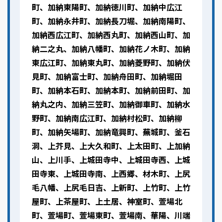
町、加納東陽町、加納徳川町、加納中広江
町、加納永井町、加納長刀堀、加納南陽町、
加納西広江町、加納西丸町、加納西山町、加
納二之丸、加納八幡町、加納花ノ木町、加納
東広江町、加納東丸町、加納菱野町、加納伏
見町、加納富士町、加納舟田町、加納堀田
町、加納本石町、加納本町、加納前田町、加
納丸之内、加納三笠町、加納御車町、加納水
野町、加納南広江町、加納村松町、加納柳
町、加納矢場町、加納竜興町、蕪城町、釜石
洞、上芥見、上大久和町、上太田町、上加納
山、上川手、上城田寺中、上城田寺西、上城
田寺東、上城田寺南、上西郷、材木町、上尻
毛八幡、上尻毛日吉、上新町、上竹町、上竹
屋町、上茶屋町、上土居、神室町、萱場北
町、萱場町、萱場東町、萱場南、華陽、川端