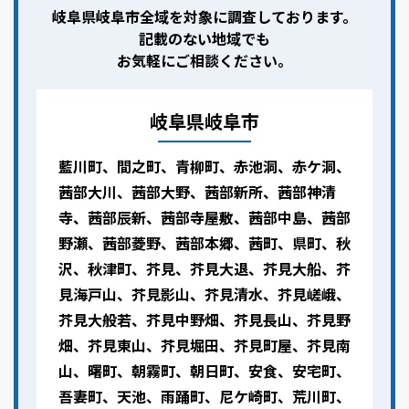
岐阜県岐阜市全域を対象に調査しております。
記載のない地域でも
お気軽にご相談ください。
岐阜県岐阜市
藍川町、間之町、青柳町、赤池洞、赤ケ洞、
茜部大川、茜部大野、茜部新所、茜部神清
寺、茜部辰新、茜部寺屋敷、茜部中島、茜部
野瀬、茜部菱野、茜部本郷、茜町、県町、秋
沢、秋津町、芥見、芥見大退、芥見大船、芥
見海戸山、芥見影山、芥見清水、芥見嵯峨、
芥見大般若、芥見中野畑、芥見長山、芥見野
畑、芥見東山、芥見堀田、芥見町屋、芥見南
山、曙町、朝霧町、朝日町、安食、安宅町、
吾妻町、天池、雨踊町、尼ケ崎町、荒川町、