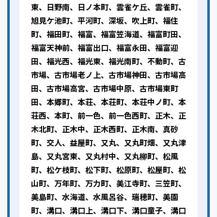
東、日野南、日ノ本町、雲雀ケ丘、雲雀町、
旭見ケ池町、平河町、深坂、吹上町、福住
町、福田町、福富、福富笠海道、福富町田、
福富天神前、福富出口、福富永田、福富迎
田、福光西、福光東、福光南町、不動町、古
市場、古市場老ノ上、古市場神田、古市場高
田、古市場高宮、古市場中原、古市場東町
田、本郷町、本荘、本荘町、本荘中ノ町、本
荘西、本町、前一色、前一色西町、正木、正
木北町、正木中、正木西町、正木南、真砂
町、交人、益屋町、又丸、又丸町畑、又丸津
島、又丸宮東、又丸村中、又丸柳町、松風
町、松ケ枝町、松下町、松原町、松屋町、松
山町、万年町、万力町、美江寺町、三笠町、
美島町、水海道、水風呂谷、瑞穂町、美園
町、溝口、溝口上、溝口下、溝口童子、溝口