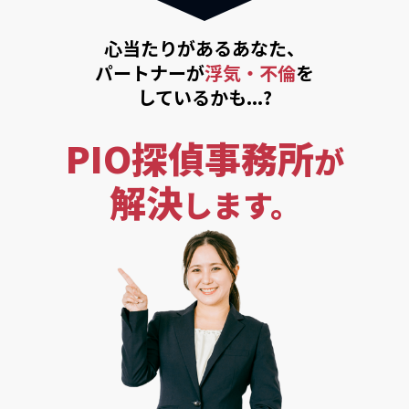
心当たりがあるあなた、
パートナーが
浮気・不倫
を
しているかも...?
PIO探偵事務所
が
解決
します。