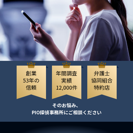
創業
年間調査
弁護士
53年の
実績
協同組合
信頼
12,000件
特約店
そのお悩み、
PIO探偵事務所にご相談ください