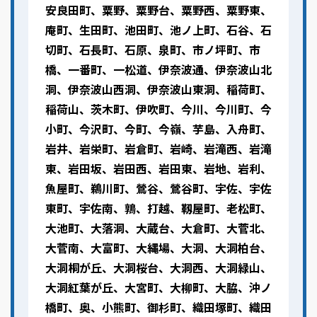
安良田町、粟野、粟野台、粟野西、粟野東、
庵町、生田町、池田町、池ノ上町、石谷、石
切町、石長町、石原、泉町、市ノ坪町、市
橋、一番町、一松道、伊奈波通、伊奈波山北
洞、伊奈波山西洞、伊奈波山東洞、稲荷町、
稲荷山、茨木町、伊吹町、今川、今川町、今
小町、今沢町、今町、今嶺、芋島、入舟町、
岩井、岩栄町、岩倉町、岩崎、岩滝西、岩滝
東、岩田坂、岩田西、岩田東、岩地、岩利、
魚屋町、鵜川町、鶯谷、鶯谷町、宇佐、宇佐
東町、宇佐南、鶉、打越、靱屋町、老松町、
大池町、大落洞、大蔵台、大倉町、大菅北、
大菅南、大富町、大縄場、大洞、大洞柏台、
大洞桐が丘、大洞桜台、大洞西、大洞緑山、
大洞紅葉が丘、大宮町、大柳町、大脇、沖ノ
橋町、奥、小熊町、御杉町、織田塚町、織田