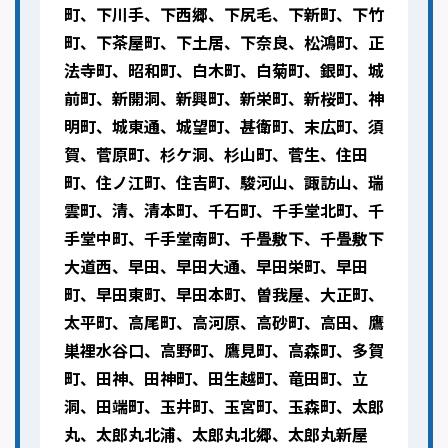
町、下川手、下西郷、下尻毛、下新町、下竹
町、下茶屋町、下土居、下奈良、松鴻町、正
法寺町、昭和町、白木町、白菊町、銀町、城
前町、新開洞、新興町、新栄町、新桜町、神
明町、城東通、城望町、甚衛町、末広町、須
賀、菅原町、杉ケ洞、杉山町、菅生、住田
町、住ノ江町、住吉町、駿河山、諏訪山、瑞
雲町、清、清本町、千石町、千手堂北町、千
手堂中町、千手堂南町、千畳敷下、千畳敷下
大道西、早田、早田大通、早田栄町、早田
町、早田東町、早田本町、曽我屋、大正町、
太平町、高尾町、高河原、高砂町、高田、鷹
巣裡水谷口、高野町、鷹見町、高森町、多賀
町、田神、田神町、田生越町、竜田町、立
洞、田端町、玉井町、玉宮町、玉森町、太郎
丸、太郎丸北浦、太郎丸北郷、太郎丸新屋