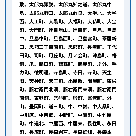
敷、太郎丸諏訪、太郎丸知之道、太郎丸中
島、太郎丸野田、太郎丸向良、大学北、大学
西、大工町、大黒町、大福町、大仏町、大宝
町、大門町、達目陰山、達目洞、旦島、旦島
中、旦島中町、旦島西町、旦島宮町、茶屋新
田、忠節三丁目南町、忠節町、長者町、千代
田町、司町、月丘町、月ノ会町、津島町、椿
洞、爪、鶴田町、鶴舞町、鶴見町、堤外、手
力町、徹明通、寺島町、寺田、寺町、天主
閣、天神町、天王町、出屋敷、問屋町、東栄
町、藤右衛門北洞、藤右衛門東洞、藤右衛門
南洞、東興町、常盤町、殿町、富沢町、外
山、豊岡町、道三町、中、中鶉、中大桑町、
中川原、中西郷、中新町、中洲町、中竹屋
町、中道北、中屋西、中屋東、長住町、永田
町、長旗町、長森岩戸、長森細畑、長森本