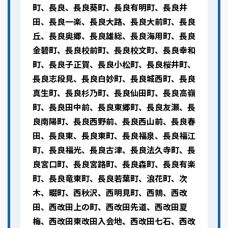
町、長良、長良葵町、長良有明町、長良井
田、長良一楽、長良大路、長良大前町、長良
丘、長良奥郷、長良雄総、長良海用町、長良
金碧町、長良校前町、長良校文町、長良幸和
町、長良子正賀、長良小松町、長良桜井町、
長良志段見、長良白妙町、長良城西町、長良
真生町、長良杉乃町、長良仙田町、長良高嶺
町、長良田中前、長良東郷町、長良友瀬、長
良南陽町、長良西野前、長良西山前、長良春
田、長良東、長良東町、長良福泉、長良福江
町、長良福光、長良古津、長良法久寺町、長
良宮口町、長良宮路町、長良森町、長良有楽
町、長良竜東町、長良若葉町、浪花町、次
木、畷町、西秋沢、西明見町、西鶉、西改
田、西改田上の町、西改田先道、西改田夏
梅、西改田東改田入会地、西改田七石、西改