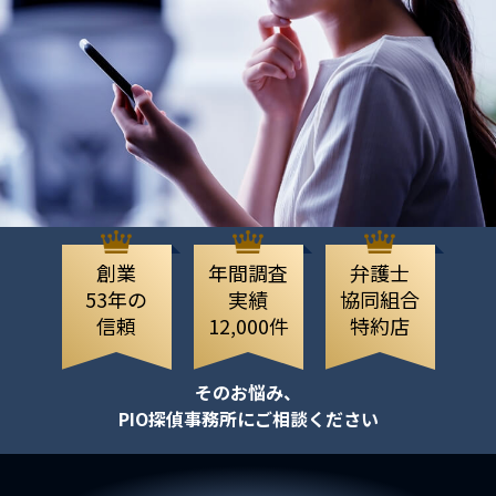
創業
年間調査
弁護士
53年の
実績
協同組合
信頼
12,000件
特約店
そのお悩み、
PIO探偵事務所にご相談ください