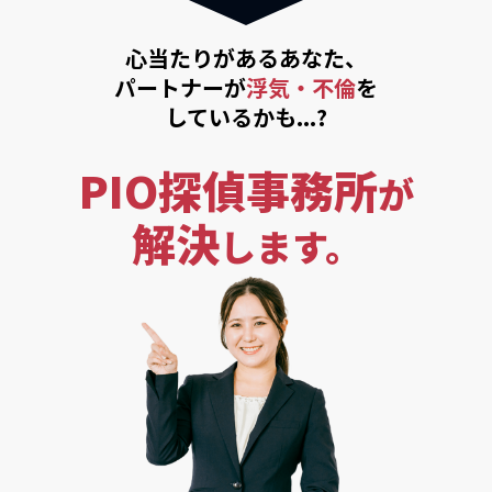
心当たりがあるあなた、
パートナーが
浮気・不倫
を
しているかも...?
PIO探偵事務所
が
解決
します。