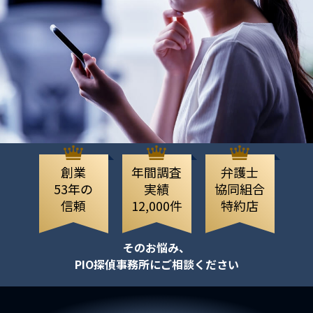
創業
年間調査
弁護士
53年の
実績
協同組合
信頼
12,000件
特約店
そのお悩み、
PIO探偵事務所にご相談ください