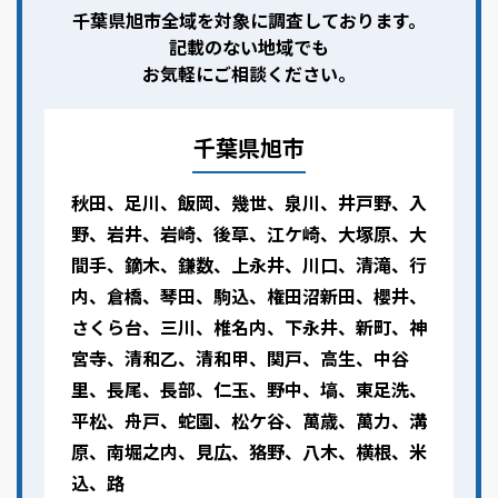
千葉県旭市全域を対象に調査しております。
記載のない地域でも
お気軽にご相談ください。
千葉県旭市
秋田、足川、飯岡、幾世、泉川、井戸野、入
野、岩井、岩崎、後草、江ケ崎、大塚原、大
間手、鏑木、鎌数、上永井、川口、清滝、行
内、倉橋、琴田、駒込、権田沼新田、櫻井、
さくら台、三川、椎名内、下永井、新町、神
宮寺、清和乙、清和甲、関戸、高生、中谷
里、長尾、長部、仁玉、野中、塙、東足洗、
平松、舟戸、蛇園、松ケ谷、萬歳、萬力、溝
原、南堀之内、見広、狢野、八木、横根、米
込、路