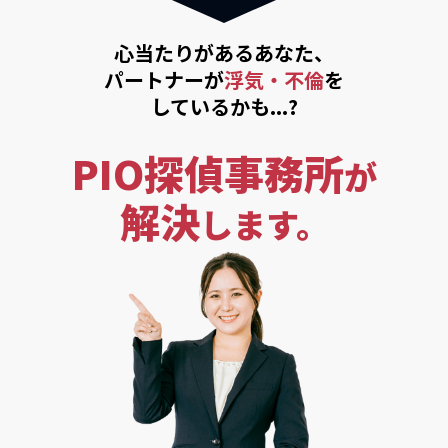
心当たりがあるあなた、
パートナーが
浮気・不倫
を
しているかも...?
PIO探偵事務所
が
解決
します。